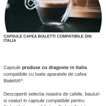
Capsule compatibile Bialetti
Capsule compatibile Beanz
Capsule compatibile Uno System
Capsule compatibile Caffitaly
PADURI CAFEA & MONODOZE
Paduri cafea ESE44
CAPSULE CAFEA BIALETTI COMPATIBILE DIN
CAFEA BOABE
ITALIA
CAFEA MACINATA
Capsule
produse cu dragoste in Italia
compatibile cu toate aparatele de cafea
Bialetti®*.
Descoperiti selectia noastra de cafele, bauturi
si ceaiuri in capsule compatibile pentru