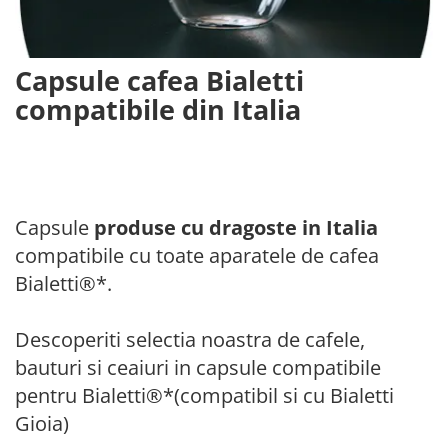
Capsule compatibile Uno System
Capsule compatibile Caffitaly
PADURI CAFEA & MONODOZE
Capsule cafea Bialetti
Paduri cafea ESE44
compatibile din Italia
CAFEA BOABE
CAFEA MACINATA
Capsule
produse cu dragoste in Italia
compatibile cu toate aparatele de cafea
Bialetti®*.
Descoperiti selectia noastra de cafele,
bauturi si ceaiuri in capsule compatibile
pentru Bialetti®*(compatibil si cu Bialetti
Gioia)