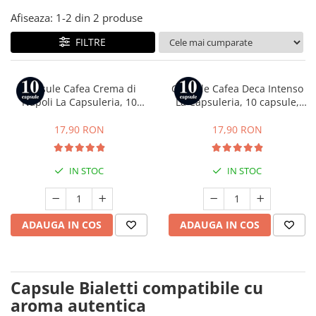
Afiseaza:
1-
2
din
2
produse
FILTRE
Capsule Cafea Crema di
Capsule Cafea Deca Intenso
Napoli La Capsuleria, 10
La Capsuleria, 10 capsule,
capsule, compatibile cu
compatibile cu Bialetti
Bialetti
17,90 RON
17,90 RON
IN STOC
IN STOC
ADAUGA IN COS
ADAUGA IN COS
Capsule Bialetti compatibile cu
aroma autentica