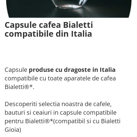
Capsule compatibile Bialetti
Capsule compatibile Beanz
Capsule compatibile Uno System
Capsule cafea Bialetti
Capsule compatibile Caffitaly
compatibile din Italia
PADURI CAFEA & MONODOZE
Paduri cafea ESE44
CAFEA BOABE
CAFEA MACINATA
Capsule
produse cu dragoste in Italia
compatibile cu toate aparatele de cafea
Bialetti®*.
Descoperiti selectia noastra de cafele,
bauturi si ceaiuri in capsule compatibile
pentru Bialetti®*(compatibil si cu Bialetti
Gioia)