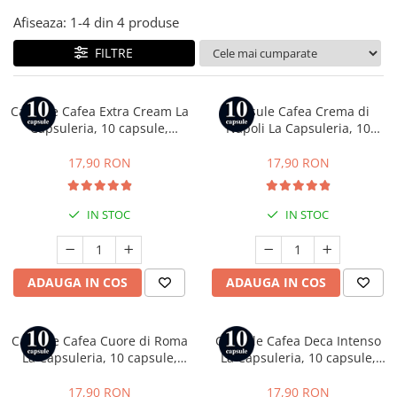
Afiseaza:
1-
4
din
4
produse
FILTRE
Capsule Cafea Extra Cream La
Capsule Cafea Crema di
Capsuleria, 10 capsule,
Napoli La Capsuleria, 10
compatibile cu Bialetti
capsule, compatibile cu
Bialetti
17,90 RON
17,90 RON
IN STOC
IN STOC
ADAUGA IN COS
ADAUGA IN COS
Capsule Cafea Cuore di Roma
Capsule Cafea Deca Intenso
La Capsuleria, 10 capsule,
La Capsuleria, 10 capsule,
compatibile cu Bialetti
compatibile cu Bialetti
17,90 RON
17,90 RON