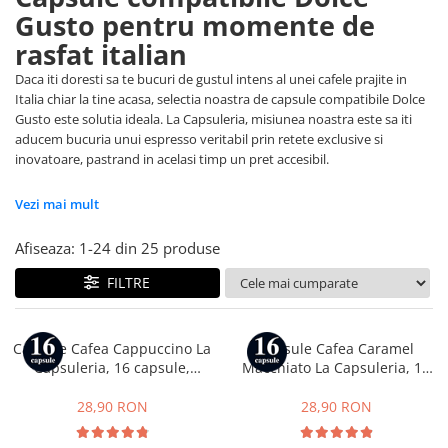
Capsule compatibile Bialetti
Gusto pentru momente de
Capsule compatibile Beanz
rasfat italian
Capsule compatibile Uno System
Daca iti doresti sa te bucuri de gustul intens al unei cafele prajite in
Capsule compatibile Caffitaly
Italia chiar la tine acasa, selectia noastra de capsule compatibile Dolce
PADURI CAFEA & MONODOZE
Gusto este solutia ideala. La Capsuleria, misiunea noastra este sa iti
aducem bucuria unui espresso veritabil prin retete exclusive si
Paduri cafea ESE44
inovatoare, pastrand in acelasi timp un pret accesibil.
CAFEA BOABE
CAFEA MACINATA
Vezi mai mult
Afiseaza:
1-
24
din
25
produse
FILTRE
Capsule Cafea Cappuccino La
Capsule Cafea Caramel
Capsuleria, 16 capsule,
Macchiato La Capsuleria, 16
compatibile cu Dolce Gusto
capsule, compatibile cu Dolce
Gusto
28,90 RON
28,90 RON