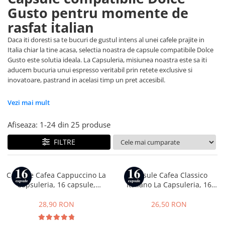
Capsule compatibile Bialetti
Gusto pentru momente de
Capsule compatibile Beanz
rasfat italian
Capsule compatibile Uno System
Daca iti doresti sa te bucuri de gustul intens al unei cafele prajite in
Capsule compatibile Caffitaly
Italia chiar la tine acasa, selectia noastra de capsule compatibile Dolce
PADURI CAFEA & MONODOZE
Gusto este solutia ideala. La Capsuleria, misiunea noastra este sa iti
aducem bucuria unui espresso veritabil prin retete exclusive si
Paduri cafea ESE44
inovatoare, pastrand in acelasi timp un pret accesibil.
CAFEA BOABE
CAFEA MACINATA
Vezi mai mult
Afiseaza:
1-
24
din
25
produse
FILTRE
Capsule Cafea Cappuccino La
Capsule Cafea Classico
Capsuleria, 16 capsule,
Italiano La Capsuleria, 16
compatibile cu Dolce Gusto
capsule, compatibile cu Dolce
Gusto
28,90 RON
26,50 RON