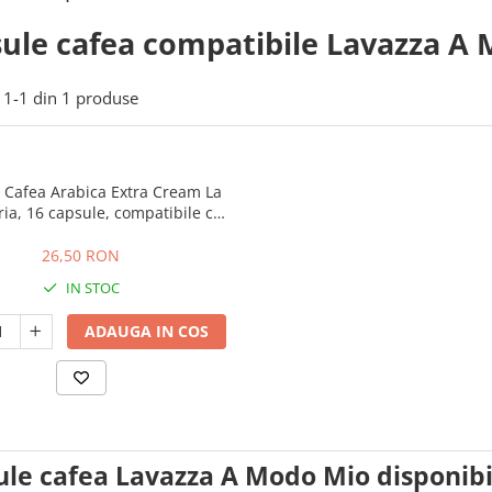
ule cafea compatibile Lavazza A M
1-
1
din
1
produse
 Cafea Arabica Extra Cream La
ia, 16 capsule, compatibile cu
Lavazza a Modo Mio
26,50 RON
IN STOC
ADAUGA IN COS
ule cafea Lavazza A Modo Mio disponib