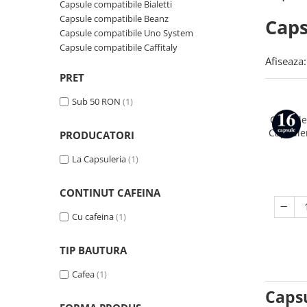
Capsule compatibile Bialetti
Capsule compatibile Uno System
Capsule compatibile Beanz
Caps
Capsule compatibile Caffitaly
Capsule compatibile Uno System
PADURI CAFEA & MONODOZE
Capsule compatibile Caffitaly
Afiseaza:
Paduri cafea ESE44
PRET
CAFEA BOABE
Sub 50 RON
(1)
CAFEA MACINATA
Capsule
Capsuler
PRODUCATORI
La Capsuleria
(1)
CONTINUT CAFEINA
Cu cafeina
(1)
TIP BAUTURA
Cafea
(1)
Caps