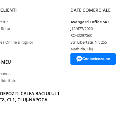
CLIENTI
DATE COMERCIALE
retur
Avangard Coffee SRL
e Retur
J12/677/2020
RO42297560
a Online a litigiilor
Str. Libertatii, Nr. 255
Apahida, Cluj
Contacteaza-ne
 MEU
omanda
fidelitate
DEPOZIT: CALEA BACIULUI 1-
C8, CL1, CLUJ-NAPOCA