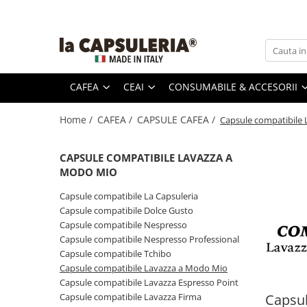
CAFEA
CEAI
CONSUMABILE & ACCESORII
PRODUSE GOURMET
CAPSULE CAFEA
CAPSULE CEAI
Zahăr, miere & îndulcitori
CAFEA
CEAI
CONSUMABILE & ACCESORII
Lapte
Capsule compatibile La Capsuleria
Caspule ceai compatibile La
Lapte
Mizo
Capsuleria
Capsule compatibile Dolce Gusto
Siropuri & condimente
Barista
Home /
CAFEA /
CAPSULE CAFEA /
Capsule compatibile
13.1900
Capsule ceai compatibile Dolce
Capsule compatibile Nespresso
Coffee
RON
Pahare & palete
Gusto
Creamer,
Capsule compatibile Nespresso
1 L
CAPSULE COMPATIBILE LAVAZZA A
Capsule ceai compatibile
Decalcifiant
Professional
Nespresso
MODO MIO
Capsule compatibile Tchibo
Suporturi pentru capsule
Capsule ceai compatibile Tchibo
Capsule compatibile La Capsuleria
Capsule compatibile Lavazza a
Capsule ceai compatibile Beanz
Capsule compatibile Dolce Gusto
Modo Mio
Capsule ceai compatibile Caffitaly
Capsule compatibile Nespresso
Capsule compatibile Lavazza
Capsule compatibile Nespresso Professional
Espresso Point
Capsule compatibile Tchibo
Capsule compatibile Lavazza Firma
Capsule compatibile Lavazza a Modo Mio
Capsule compatibile Bialetti
Capsule compatibile Lavazza Espresso Point
Capsule compatibile Beanz
Capsul
Capsule compatibile Lavazza Firma