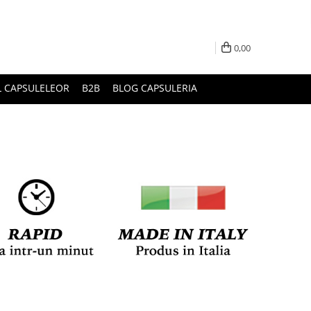
0,00
L CAPSULELEOR
B2B
BLOG CAPSULERIA