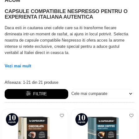
ACUM
Capsule compatibile Bialetti
Capsule compatibile Beanz
CAPSULE COMPATIBILE NESPRESSO PENTRU O
EXPERIENTA ITALIANA AUTENTICA
Capsule compatibile Uno System
Capsule compatibile Caffitaly
Daca esti in cautarea unei cafele care sa iti transforme fiecare
PADURI CAFEA & MONODOZE
dimineata intr-un moment de rasfat, ai ajuns in locul potrivit. Selectia
noastra de capsule compatibile Nespresso iti ofera acces la arome
Paduri cafea ESE44
intense si retete exclusive, create special pentru a aduce gustul
CAFEA BOABE
veritabil al Italiei direct in ceasca ta.
CAFEA MACINATA
Vezi mai mult
Afiseaza:
1-
21
din
21
produse
FILTRE