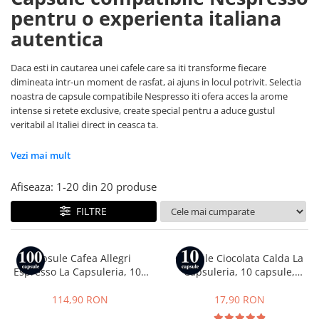
Capsule compatibile Uno System
pentru o experienta italiana
Capsule compatibile Caffitaly
autentica
PADURI CAFEA & MONODOZE
Paduri cafea ESE44
Daca esti in cautarea unei cafele care sa iti transforme fiecare
dimineata intr-un moment de rasfat, ai ajuns in locul potrivit. Selectia
CAFEA BOABE
noastra de capsule compatibile Nespresso iti ofera acces la arome
CAFEA MACINATA
intense si retete exclusive, create special pentru a aduce gustul
veritabil al Italiei direct in ceasca ta.
Vezi mai mult
Afiseaza:
1-
20
din
20
produse
FILTRE
Capsule Cafea Allegri
Capsule Ciocolata Calda La
Espresso La Capsuleria, 100
Capsuleria, 10 capsule,
capsule, compatibile cu
compatibile cu Nespresso
Nespresso
114,90 RON
17,90 RON