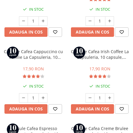
IN STOC
IN STOC
ADAUGA IN COS
ADAUGA IN COS
Capsule Cafea Cappuccino cu
Capsule Cafea Irish Coffee La
Vanilie La Capsuleria, 10
Capsuleria, 10 capsule,
capsule, compatibile cu
compatibile cu Nespresso
Nespresso
17,90 RON
17,90 RON
IN STOC
IN STOC
ADAUGA IN COS
ADAUGA IN COS
Capsule Cafea Espresso
Capsule Cafea Creme Brulee