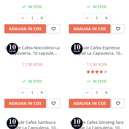
IN STOC
IN STOC
ADAUGA IN COS
ADAUGA IN COS
Capsule Cafea Nocciolino La
Capsule Cafea Espresso
Capsuleria, 10 capsule,
Napoli La Capsuleria, 10
compatibile cu Nespresso
capsule, compatibile cu
Nespresso
17,90 RON
17,90 RON
IN STOC
IN STOC
ADAUGA IN COS
ADAUGA IN COS
Capsule Cafea Sambuca
Capsule Cafea Ginseng fara
Coffee La Capsuleria, 10
Zahar La Capsuleria, 10