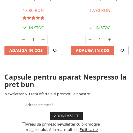
capsule, compatibile cu
capsule, compatibile cu
Nespresso
Nespresso
17,90 RON
17,90 RON
IN STOC
IN STOC
ADAUGA IN COS
ADAUGA IN COS
Capsule pentru aparat Nespresso la
pret bun
Newsletter
Nu rata ofertele si promotiile noastre
Vreau sa primesc newsletter cu promotiile
magazinului. Afla mai multe in
Politica de