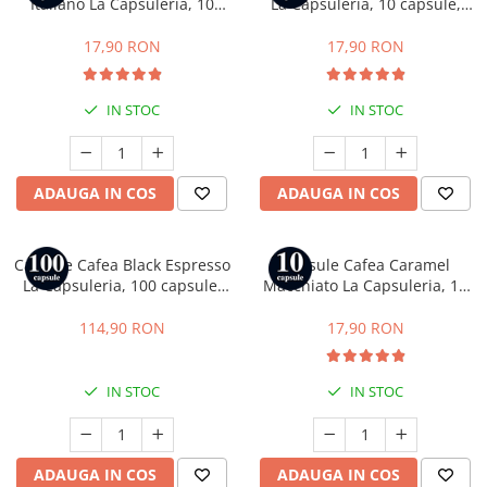
Italiano La Capsuleria, 10
La Capsuleria, 10 capsule,
capsule, compatibile cu
compatibile cu Nespresso
Nespresso
17,90 RON
17,90 RON
IN STOC
IN STOC
ADAUGA IN COS
ADAUGA IN COS
Capsule Cafea Black Espresso
Capsule Cafea Caramel
La Capsuleria, 100 capsule,
Macchiato La Capsuleria, 10
compatibile cu Nespresso
capsule, compatibile cu
Nespresso
114,90 RON
17,90 RON
IN STOC
IN STOC
ADAUGA IN COS
ADAUGA IN COS