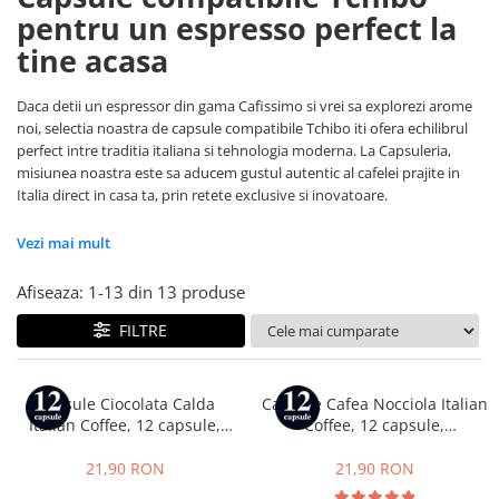
Capsule compatibile Bialetti
pentru un espresso perfect la
Capsule compatibile Beanz
tine acasa
Capsule compatibile Uno System
Capsule compatibile Caffitaly
Daca detii un espressor din gama Cafissimo si vrei sa explorezi arome
PADURI CAFEA & MONODOZE
noi, selectia noastra de capsule compatibile Tchibo iti ofera echilibrul
perfect intre traditia italiana si tehnologia moderna. La Capsuleria,
Paduri cafea ESE44
misiunea noastra este sa aducem gustul autentic al cafelei prajite in
CAFEA BOABE
Italia direct in casa ta, prin retete exclusive si inovatoare.
CAFEA MACINATA
Vezi mai mult
Afiseaza:
1-
13
din
13
produse
FILTRE
Capsule Ciocolata Calda
Capsule Cafea Nocciola Italian
Italian Coffee, 12 capsule,
Coffee, 12 capsule,
compatibile cu Tchibo
compatibile cu Tchibo
Cafissimo, Caffitaly si Beanz
Cafissimo, Caffitaly si Beanz
21,90 RON
21,90 RON