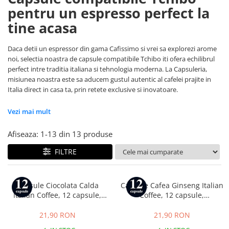
Capsule compatibile Uno System
pentru un espresso perfect la
Capsule compatibile Caffitaly
tine acasa
PADURI CAFEA & MONODOZE
Paduri cafea ESE44
Daca detii un espressor din gama Cafissimo si vrei sa explorezi arome
noi, selectia noastra de capsule compatibile Tchibo iti ofera echilibrul
CAFEA BOABE
perfect intre traditia italiana si tehnologia moderna. La Capsuleria,
CAFEA MACINATA
misiunea noastra este sa aducem gustul autentic al cafelei prajite in
Italia direct in casa ta, prin retete exclusive si inovatoare.
Vezi mai mult
Afiseaza:
1-
13
din
13
produse
FILTRE
Capsule Ciocolata Calda
Capsule Cafea Ginseng Italian
Italian Coffee, 12 capsule,
Coffee, 12 capsule,
compatibile cu Tchibo
compatibile cu Tchibo
Cafissimo, Caffitaly si Beanz
Cafissimo, Caffitaly si Beanz
21,90 RON
21,90 RON