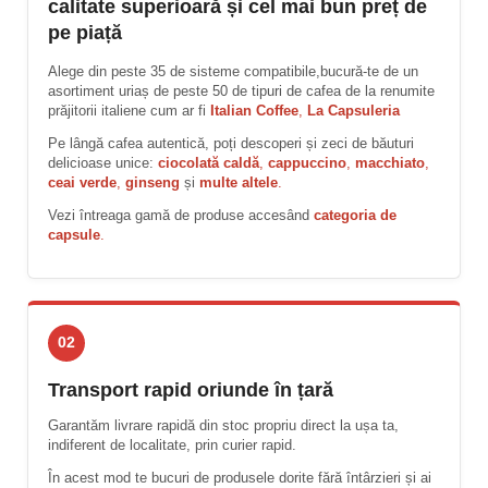
calitate superioară și cel mai bun preț de
pe piață
Alege din peste 35 de sisteme compatibile,bucură-te de un
asortiment uriaș de peste 50 de tipuri de cafea de la renumite
prăjitorii italiene cum ar fi
Italian Coffee
,
La Capsuleria
Pe lângă cafea autentică, poți descoperi și zeci de băuturi
delicioase unice:
ciocolată caldă
,
cappuccino
,
macchiato
,
ceai verde
,
ginseng
și
multe altele
.
Vezi întreaga gamă de produse accesând
categoria de
capsule
.
02
Transport rapid oriunde în țară
Garantăm livrare rapidă din stoc propriu direct la ușa ta,
indiferent de localitate, prin curier rapid.
În acest mod te bucuri de produsele dorite fără întârzieri și ai