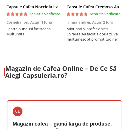
Capsule Cafea Nocciola Italian Coffee, 12 capsule, compatibile cu Tchibo Cafissimo, Caffitaly si Beanz
Capsule Cafea Cremoso Aarabica La Capsuleria, 10 capsule, compatibile cu Nespresso
Achizitie verificata
Achizitie verificata
Cornelia Ion,
Acum 1 luna
irimia andrei,
Acum 2 luni
Foarte bune. Își fac treaba
Minunati si profesionisti.
M
Mulțumită
Livrarea s-a facut a doua zi. Va
p
multumesc pt promptitudine!
Recomand!
Magazin de Cafea Online – De Ce Să
Alegi Capsuleria.ro?
01
Magazin cafea – gamă largă de produse,