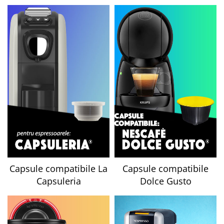
Capsule compatibile Bialetti
Capsule compatibile Beanz
Capsule compatibile Uno System
Capsule compatibile Caffitaly
PADURI CAFEA & MONODOZE
Paduri cafea ESE44
CAFEA BOABE
CAFEA MACINATA
Capsule compatibile La
Capsule compatibile
Capsuleria
Dolce Gusto