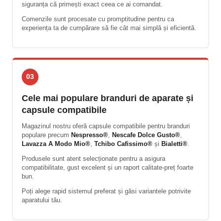
siguranța că primești exact ceea ce ai comandat.
Comenzile sunt procesate cu promptitudine pentru ca
experiența ta de cumpărare să fie cât mai simplă și eficientă.
03
Cele mai populare branduri de aparate și
capsule compatibile
Magazinul nostru oferă capsule compatibile pentru branduri
populare precum
Nespresso®
,
Nescafe Dolce Gusto®
,
Lavazza A Modo Mio®
,
Tchibo Cafissimo®
și
Bialetti®
.
Produsele sunt atent selecționate pentru a asigura
compatibilitate, gust excelent și un raport calitate-preț foarte
bun.
Poți alege rapid sistemul preferat și găsi variantele potrivite
aparatului tău.