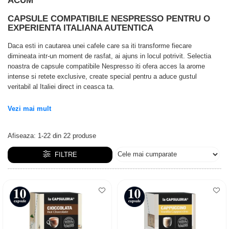
ACUM
Capsule compatibile Bialetti
Capsule compatibile Beanz
CAPSULE COMPATIBILE NESPRESSO PENTRU O
EXPERIENTA ITALIANA AUTENTICA
Capsule compatibile Uno System
Capsule compatibile Caffitaly
Daca esti in cautarea unei cafele care sa iti transforme fiecare
PADURI CAFEA & MONODOZE
dimineata intr-un moment de rasfat, ai ajuns in locul potrivit. Selectia
noastra de capsule compatibile Nespresso iti ofera acces la arome
Paduri cafea ESE44
intense si retete exclusive, create special pentru a aduce gustul
CAFEA BOABE
veritabil al Italiei direct in ceasca ta.
CAFEA MACINATA
Vezi mai mult
Afiseaza:
1-
22
din
22
produse
FILTRE