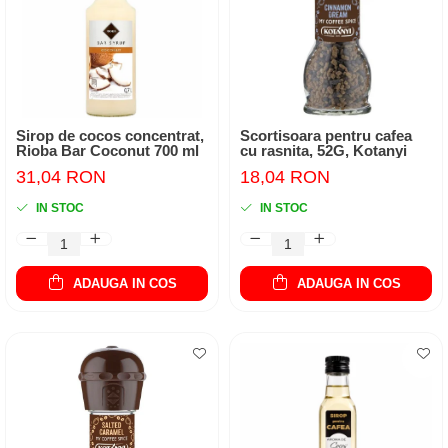
Capsule compatibile Bialetti
Capsule compatibile Beanz
Capsule compatibile Uno System
Capsule compatibile Caffitaly
PADURI CAFEA & MONODOZE
Sirop de cocos concentrat,
Scortisoara pentru cafea
Paduri cafea ESE44
Rioba Bar Coconut 700 ml
cu rasnita, 52G, Kotanyi
CAFEA BOABE
31,04 RON
18,04 RON
CAFEA MACINATA
IN STOC
IN STOC
ADAUGA IN COS
ADAUGA IN COS