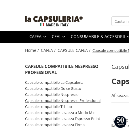
CAFEA
CEAI
CONSUMABILE & ACCESORII
PRODUSE GOURMET
CAPSULE CAFEA
CAPSULE CEAI
Zahăr, miere & îndulcitori
CAFEA
CEAI
CONSUMABILE & ACCESORII
Lapte
Capsule compatibile La Capsuleria
Caspule ceai compatibile La
Lapte
Mizo
Capsuleria
Capsule compatibile Dolce Gusto
Siropuri & condimente
Barista
Home /
CAFEA /
CAPSULE CAFEA /
Capsule compatibile 
13.1900
Capsule ceai compatibile Dolce
Capsule compatibile Nespresso
Coffee
RON
Pahare & palete
Gusto
Creamer,
Capsule compatibile Nespresso
Capsul
1 L
CAPSULE COMPATIBILE NESPRESSO
Capsule ceai compatibile
Decalcifiant
Professional
Nespresso
PROFESSIONAL
Capsule compatibile Tchibo
Suporturi pentru capsule
Caps
Capsule ceai compatibile Tchibo
Capsule compatibile La Capsuleria
Capsule compatibile Lavazza a
Capsule ceai compatibile Beanz
Capsule compatibile Dolce Gusto
Modo Mio
Capsule ceai compatibile Caffitaly
Capsule compatibile Nespresso
Afiseaza:
Capsule compatibile Lavazza
Capsule compatibile Nespresso Professional
Espresso Point
Capsule compatibile Tchibo
Capsule compatibile Lavazza Firma
Capsule compatibile Lavazza a Modo Mio
Capsule compatibile Bialetti
Capsule compatibile Lavazza Espresso Point
Capsule
Capsule compatibile Beanz
Capsule compatibile Lavazza Firma
Italian C