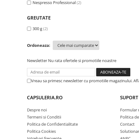
Nespresso Professional
(2)
GREUTATE
300 g
(2)
Ordoneaza:
Newsletter
Nu rata ofertele si promotiile noastre
Vreau sa primesc newsletter cu promotiile magazinului. Af
CAPSULERIA.RO
SUPORT 
Despre noi
Formular 
Termeni si Conditii
Politica d
Politica de Confidentialitate
Contact
Politica Cookies
Solutionare
Intrebari frecvente
ANPC