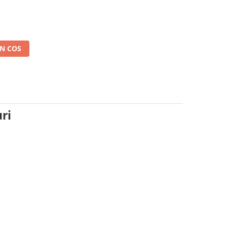
l
N COS
ri