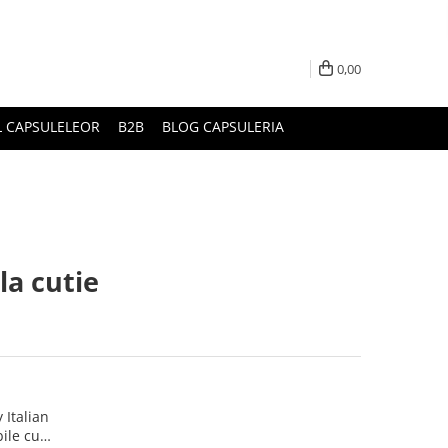
0,00
L CAPSULELEOR
B2B
BLOG CAPSULERIA
la cutie
 Italian
bile cu