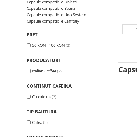
Capsule compatibile Bialetti
Capsule compatibile Uno System
Capsule compatibile Beanz
Capsule compatibile Caffitaly
Capsule compatibile Uno System
PADURI CAFEA & MONODOZE
Capsule compatibile Caffitaly
Paduri cafea ESE44
PRET
CAFEA BOABE
50 RON - 100 RON
(2)
CAFEA MACINATA
PRODUCATORI
Capsu
Italian Coffee
(2)
CONTINUT CAFEINA
Cu cafeina
(2)
TIP BAUTURA
Cafea
(2)