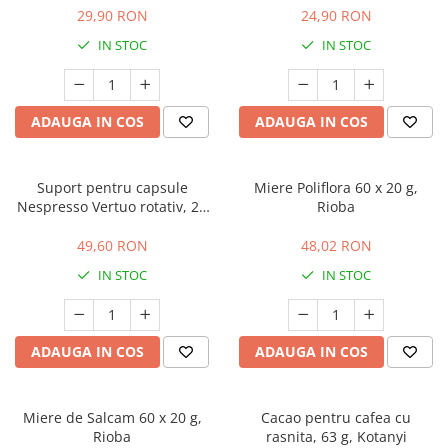
29,90 RON
24,90 RON
IN STOC
IN STOC
ADAUGA IN COS
ADAUGA IN COS
Suport pentru capsule
Miere Poliflora 60 x 20 g,
Nespresso Vertuo rotativ, 20
Rioba
de capsule, Inox, Argintiu,
5Five√Ç¬Æ
49,60 RON
48,02 RON
IN STOC
IN STOC
ADAUGA IN COS
ADAUGA IN COS
Miere de Salcam 60 x 20 g,
Cacao pentru cafea cu
Rioba
rasnita, 63 g, Kotanyi