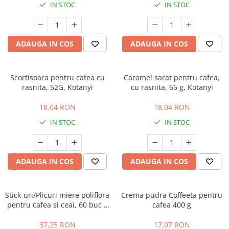
IN STOC
IN STOC
ADAUGA IN COS
ADAUGA IN COS
Scortisoara pentru cafea cu
Caramel sarat pentru cafea,
rasnita, 52G, Kotanyi
cu rasnita, 65 g, Kotanyi
18,04 RON
18,04 RON
IN STOC
IN STOC
ADAUGA IN COS
ADAUGA IN COS
Stick-uri/Plicuri miere poliflora
Crema pudra Coffeeta pentru
pentru cafea si ceai, 60 buc x
cafea 400 g
12 g, Roua Florilor, Apidava,
Roua Florilor
37,25 RON
17,07 RON