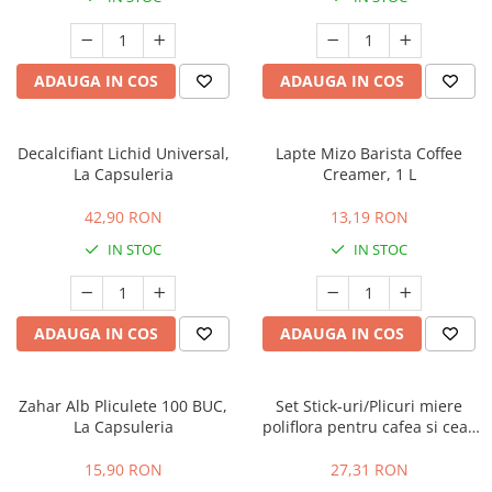
Capsule compatibile Bialetti
Capsule compatibile Beanz
Capsule compatibile Uno System
ADAUGA IN COS
ADAUGA IN COS
Capsule compatibile Caffitaly
PADURI CAFEA & MONODOZE
Paduri cafea ESE44
Decalcifiant Lichid Universal,
Lapte Mizo Barista Coffee
La Capsuleria
Creamer, 1 L
CAFEA BOABE
CAFEA MACINATA
42,90 RON
13,19 RON
IN STOC
IN STOC
ADAUGA IN COS
ADAUGA IN COS
Zahar Alb Pliculete 100 BUC,
Set Stick-uri/Plicuri miere
La Capsuleria
poliflora pentru cafea si ceai,
50 buc x 15 g, Rioba
15,90 RON
27,31 RON