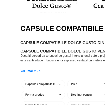
Capsule compatibile Bialetti
Capsule compatibile Beanz
Capsule compatibile Uno System
Capsule compatibile Caffitaly
PADURI CAFEA & MONODOZE
CAPSULE COMPATIBILE
Paduri cafea ESE44
CAFEA BOABE
CAPSULE COMPATIBILE DOLCE GUSTO DIN 
CAFEA MACINATA
CAPSULE COMPATIBILE DOLCE GUSTO PEN
Daca iti doresti sa te bucuri de gustul intens al unei cafele pr
este sa iti aducem bucuria unui espresso veritabil prin retete e
Vezi mai mult
Capsule compatibile Dolce Gusto
Pret
Forma produs
Destinat pentru_