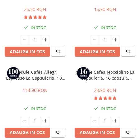
compatibile cu Dolce Gusto
26,50 RON
15,90 RON
IN STOC
IN STOC
ADAUGA IN COS
ADAUGA IN COS
Capsule Cafea Allegri
Capsule Cafea Nocciolino La
Espresso La Capsuleria, 100
Capsuleria, 16 capsule,
capsule, compatibile cu
compatibile cu Dolce Gusto
Nespresso
114,90 RON
28,90 RON
IN STOC
IN STOC
ADAUGA IN COS
ADAUGA IN COS