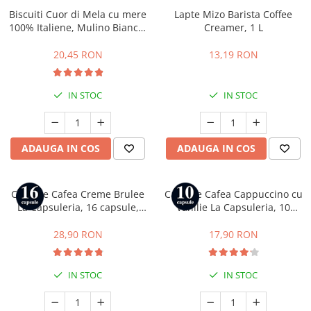
Biscuiti Cuor di Mela cu mere
Lapte Mizo Barista Coffee
100% Italiene, Mulino Bianco,
Creamer, 1 L
300 g
20,45 RON
13,19 RON
IN STOC
IN STOC
ADAUGA IN COS
ADAUGA IN COS
Capsule Cafea Creme Brulee
Capsule Cafea Cappuccino cu
La Capsuleria, 16 capsule,
Vanilie La Capsuleria, 10
compatibile cu Dolce Gusto
capsule, compatibile cu
Nespresso
28,90 RON
17,90 RON
IN STOC
IN STOC