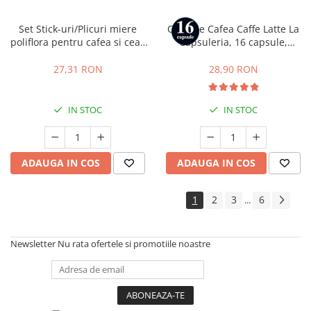
Set Stick-uri/Plicuri miere
Capsule Cafea Caffe Latte La
poliflora pentru cafea si ceai,
Capsuleria, 16 capsule,
50 buc x 15 g, Rioba
compatibile cu Dolce Gusto
27,31 RON
28,90 RON
IN STOC
IN STOC
ADAUGA IN COS
ADAUGA IN COS
1
2
3
6
...
Newsletter
Nu rata ofertele si promotiile noastre