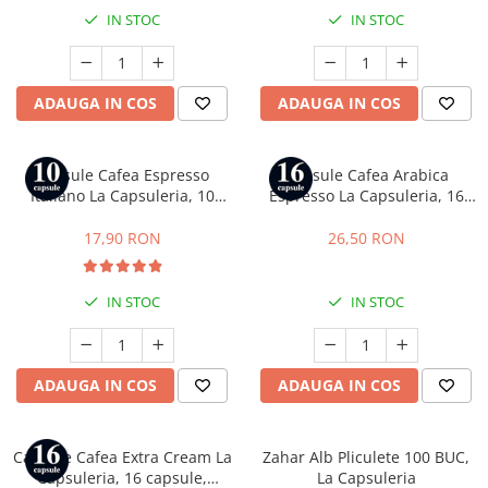
IN STOC
IN STOC
ADAUGA IN COS
ADAUGA IN COS
Capsule Cafea Espresso
Capsule Cafea Arabica
Italiano La Capsuleria, 10
Espresso La Capsuleria, 16
capsule, compatibile cu
capsule, compatibile cu Dolce
Nespresso
Gusto
17,90 RON
26,50 RON
IN STOC
IN STOC
ADAUGA IN COS
ADAUGA IN COS
Capsule Cafea Extra Cream La
Zahar Alb Pliculete 100 BUC,
Capsuleria, 16 capsule,
La Capsuleria