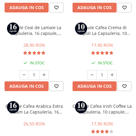
ADAUGA IN COS
ADAUGA IN COS
Capsule Ceai de Lamaie La
Capsule Cafea Crema di
Capsuleria, 16 capsule,
Napoli La Capsuleria, 10
compatibile cu Dolce Gusto
capsule, compatibile cu
Bialetti
28,90 RON
17,90 RON
IN STOC
IN STOC
ADAUGA IN COS
ADAUGA IN COS
Capsule Cafea Arabica Extra
Capsule Cafea Irish Coffee La
Cream La Capsuleria, 16
Capsuleria, 10 capsule,
capsule, compatibile cu
compatibile cu Nespresso
Lavazza a Modo Mio
26,50 RON
17,90 RON