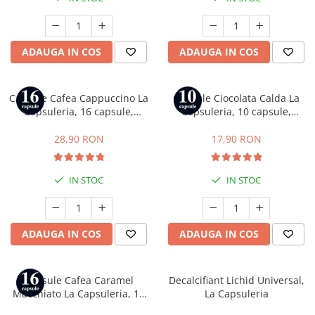
Capsule compatibile Bialetti
Capsule compatibile Beanz
Capsule compatibile Uno System
ADAUGA IN COS
ADAUGA IN COS
Capsule compatibile Caffitaly
PADURI CAFEA & MONODOZE
Paduri cafea ESE44
Capsule Cafea Cappuccino La
Capsule Ciocolata Calda La
Capsuleria, 16 capsule,
Capsuleria, 10 capsule,
CAFEA BOABE
compatibile cu Dolce Gusto
compatibile cu Nespresso
CAFEA MACINATA
28,90 RON
17,90 RON
IN STOC
IN STOC
ADAUGA IN COS
ADAUGA IN COS
Capsule Cafea Caramel
Decalcifiant Lichid Universal,
Macchiato La Capsuleria, 16
La Capsuleria
capsule, compatibile cu Dolce