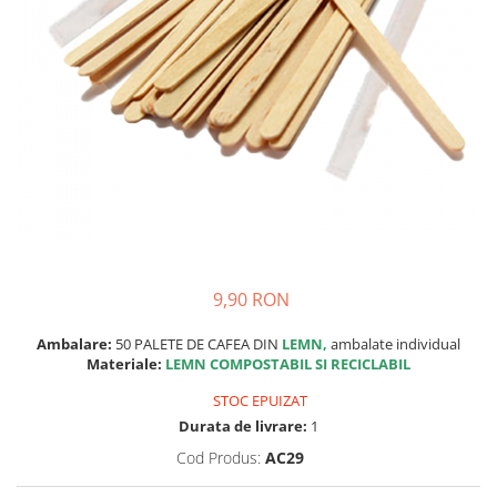
Capsule compatibile Bialetti
Capsule compatibile Beanz
Capsule compatibile Uno System
Capsule compatibile Caffitaly
PADURI CAFEA & MONODOZE
Paduri cafea ESE44
CAFEA BOABE
CAFEA MACINATA
9,90 RON
Ambalare:
50 PALETE DE CAFEA DIN
LEMN,
ambalate individual
Materiale:
LEMN COMPOSTABIL SI RECICLABIL
STOC EPUIZAT
Durata de livrare:
1
Cod Produs:
AC29