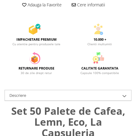
Adauga la Favorite
Cere informatii
IMPACHETARE PREMIUM
10.000 +
Cu atentie pentru produsele tale
Clienti multumiti
RETURNARE PRODUSE
CALITATE GARANTATA
30 de zile drept retur
Capsule 100% compatibile
Descriere
Set 50 Palete de Cafea,
Lemn, Eco, La
Capsuleria