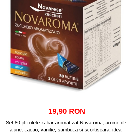
Capsule compatibile Uno System
Capsule compatibile Caffitaly
PADURI CAFEA & MONODOZE
Paduri cafea ESE44
CAFEA BOABE
CAFEA MACINATA
19,90 RON
Set 80 pliculete zahar aromatizat Novaroma, arome de
alune, cacao, vanilie, sambuca si scortisoara, ideal