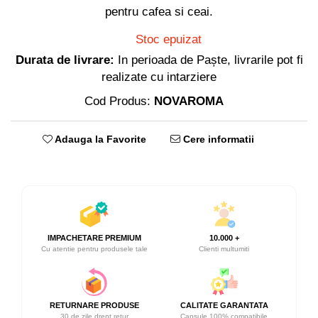
pentru cafea si ceai.
Stoc epuizat
Durata de livrare:
In perioada de Paște, livrarile pot fi
realizate cu intarziere
Cod Produs:
NOVAROMA
Adauga la Favorite
Cere informatii
IMPACHETARE PREMIUM
10.000 +
Cu atentie pentru produsele tale
Clienti multumiti
RETURNARE PRODUSE
CALITATE GARANTATA
30 de zile drept retur
Capsule 100% compatibile