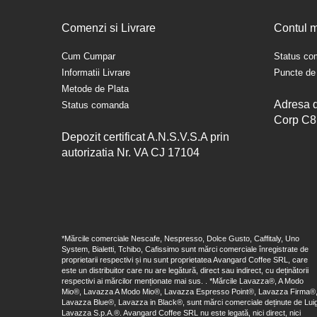
Comenzi si Livrare
Contul 
Cum Cumpar
Status c
Informatii Livrare
Puncte de 
Metode de Plata
Adresa d
Status comanda
Corp C8
Depozit certificat A.N.S.V.S.A prin
autorizatia Nr. VA CJ 17104
*Mărcile comerciale Nescafe, Nespresso, Dolce Gusto, Caffitaly, Uno
System, Bialetti, Tchibo, Cafissimo sunt mărci comerciale înregistrate de
proprietarii respectivi și nu sunt proprietatea Avangard Coffee SRL, care
este un distribuitor care nu are legătură, direct sau indirect, cu deținătorii
respectivi ai mărcilor menționate mai sus. . *Mărcile Lavazza®, A Modo
Mio®, Lavazza A Modo Mio®, Lavazza Espresso Point®, Lavazza Firma®
Lavazza Blue®, Lavazza in Black®, sunt mărci comerciale deținute de Luig
Lavazza S.p.A.®. Avangard Coffee SRL nu este legată, nici direct, nici