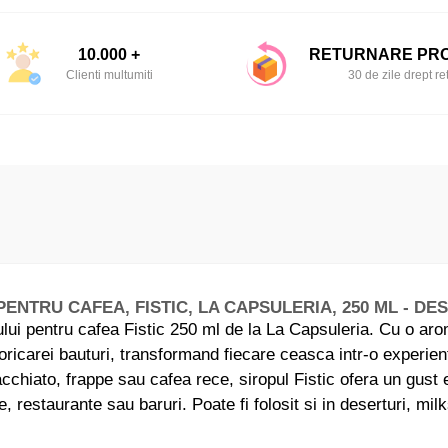
10.000 +
RETURNARE PR
Clienti multumiti
30 de zile drept re
PENTRU CAFEA, FISTIC, LA CAPSULERIA, 250 ML - DE
ului pentru cafea Fistic 250 ml de la La Capsuleria. Cu o ar
ricarei bauturi, transformand fiecare ceasca intr-o experie
hiato, frappe sau cafea rece, siropul Fistic ofera un gust ech
e, restaurante sau baruri. Poate fi folosit si in deserturi, mi