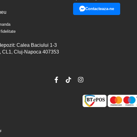
Contacteaza-ne
meu
omanda
fidelitate
epozit: Calea Baciului 1-3
, CL1, Cluj-Napoca 407353
,
i