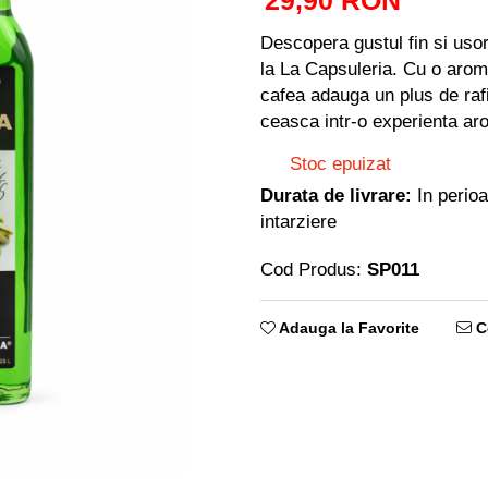
29,90 RON
Descopera gustul fin si usor
la La Capsuleria. Cu o arom
cafea adauga un plus de raf
ceasca intr-o experienta ar
Stoc epuizat
Durata de livrare:
In perioa
intarziere
Cod Produs:
SP011
Adauga la Favorite
Ce