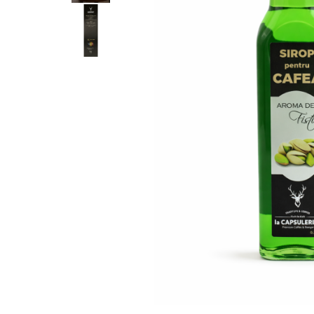
Capsule compatibile Uno System
Capsule compatibile Caffitaly
PADURI CAFEA & MONODOZE
Paduri cafea ESE44
CAFEA BOABE
CAFEA MACINATA