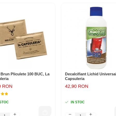
 Brun Pliculete 100 BUC, La
Decalcifiant Lichid Universal
leria
Capsuleria
0 RON
42,90 RON
 STOC
IN STOC