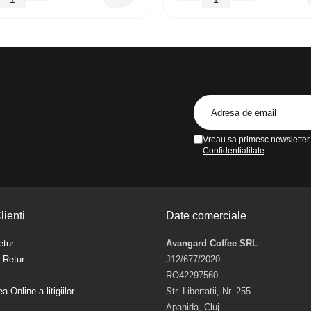
Vreau sa primesc newsletter 
Confidentialitate
lienti
Date comerciale
etur
Avangard Coffee SRL
e Retur
J12/677/2020
RO42297560
a Online a litigiilor
Str. Libertatii, Nr. 255
Apahida, Cluj