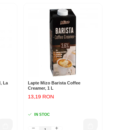
, La
Lapte Mizo Barista Coffee
Zahar Al
Creamer, 1 L
Capsule
13,19 RON
15,90
IN STOC
IN ST