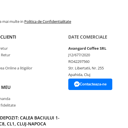
la mai multe in
Politica de Confidentialitate
CLIENTI
DATE COMERCIALE
retur
Avangard Coffee SRL
e Retur
J12/677/2020
RO42297560
a Online a litigiilor
Str. Libertatii, Nr. 255
Apahida, Cluj
Contacteaza-ne
 MEU
omanda
fidelitate
DEPOZIT: CALEA BACIULUI 1-
C8, CL1, CLUJ-NAPOCA