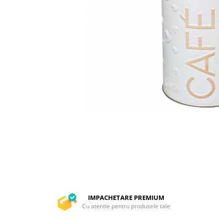
Capsule compatibile Bialetti
Capsule compatibile Beanz
Capsule compatibile Uno System
Capsule compatibile Caffitaly
PADURI CAFEA & MONODOZE
Paduri cafea ESE44
CAFEA BOABE
CAFEA MACINATA
IMPACHETARE PREMIUM
Cu atentie pentru produsele tale