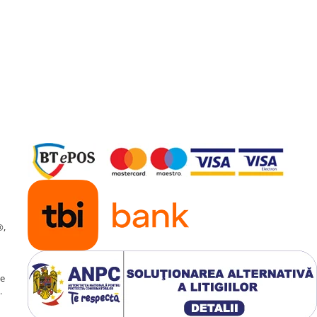
®,
de
.