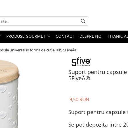
PRODUSE GOURMET
CONTACT
DESPRE NOI
TITANIC A
sule universal in forma de cutie, alb, 5FiveÂ®
Suport pentru capsule u
5FiveÂ®
9,50 RON
Suport pentru capsule u
Se pot depozita intre 2