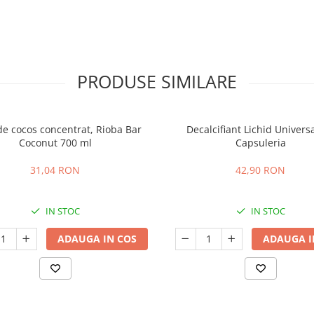
PRODUSE SIMILARE
de cocos concentrat, Rioba Bar
Decalcifiant Lichid Universa
Coconut 700 ml
Capsuleria
31,04 RON
42,90 RON
IN STOC
IN STOC
ADAUGA IN COS
ADAUGA I