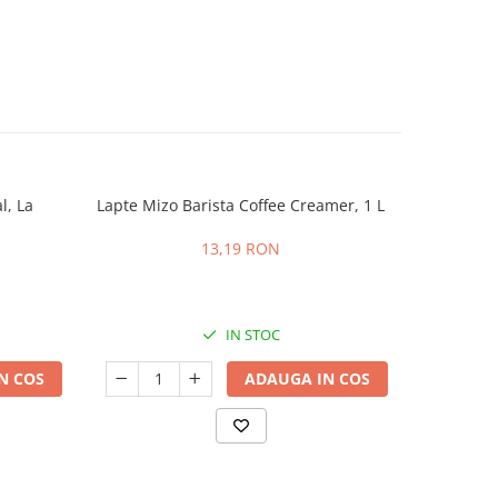
l, La
Lapte Mizo Barista Coffee Creamer, 1 L
Zahar 
13,19 RON
IN STOC
N COS
ADAUGA IN COS