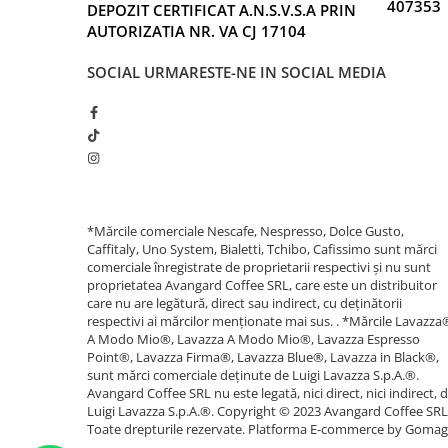
407353
DEPOZIT CERTIFICAT A.N.S.V.S.A PRIN
AUTORIZATIA NR. VA CJ 17104
SOCIAL
URMARESTE-NE IN SOCIAL MEDIA
*Mărcile comerciale Nescafe, Nespresso, Dolce Gusto,
Caffitaly, Uno System, Bialetti, Tchibo, Cafissimo sunt mărci
comerciale înregistrate de proprietarii respectivi și nu sunt
proprietatea Avangard Coffee SRL, care este un distribuitor
care nu are legătură, direct sau indirect, cu deținătorii
respectivi ai mărcilor menționate mai sus. . *Mărcile Lavazza
A Modo Mio®, Lavazza A Modo Mio®, Lavazza Espresso
Point®, Lavazza Firma®, Lavazza Blue®, Lavazza in Black®,
sunt mărci comerciale deținute de Luigi Lavazza S.p.A.®.
Avangard Coffee SRL nu este legată, nici direct, nici indirect, 
Luigi Lavazza S.p.A.®. Copyright © 2023 Avangard Coffee SRL
Toate drepturile rezervate.
Platforma E-commerce by Gomag