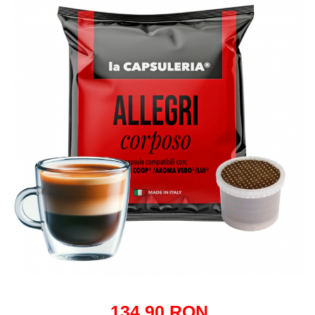
Capsule compatibile Bialetti
Capsule compatibile Beanz
Capsule compatibile Uno System
Capsule compatibile Caffitaly
PADURI CAFEA & MONODOZE
Paduri cafea ESE44
CAFEA BOABE
CAFEA MACINATA
134,90 RON