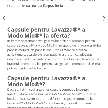
ceasca de
cafea La Capsuleria
Capsule pentru Lavazza®* a
Modo Mio®* la oferta?
In fiecare saptamana veti gasi multe oferte si promotii pentru
capsule Lavazza®* a Modo Mio®*, incepand de la livrare gratuita
pana la reduceri de pana la 30%. Prin urmare, veti putea
achizitiona capsulele dvs. compatibile la preturi cu adevarat
uimitoare. Pentru a verifica ce promotii sunt in curs, faceti clic pe
butonul „promotia zilei” pentru a alege pasul promotional cel mai
potrivit pentru achizitia dvs.
Capsule pentru Lavazza®* a
Modo Mio®*?
Daca sunteti in cautarea unor capsule compatibile pentru
aparatul dumneavoastra Lavazza®* a Modo Mio®*, sunteti in
locul potrivit. Avem 12 arome diferite in capsule compatibile
Lavazza®* a Modo Mio®* si suntem siguri ca cel putin una
dintre acestea iti va cuceri papilele gustative.