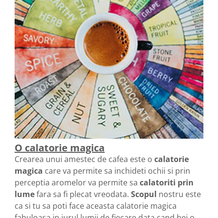
O calatorie magica
Crearea unui amestec de cafea este o
calatorie
magica
care va permite sa inchideti ochii si prin
perceptia aromelor va permite sa
calatoriti prin
lume
fara sa fi plecat vreodata.
Scopul
nostru este
ca si tu sa poti face aceasta calatorie magica
fabuloasa in jurul lumii de fiecare data cand bei o