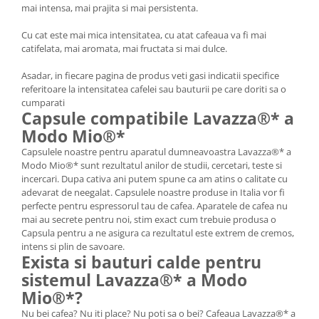
mai intensa, mai prajita si mai persistenta.
Cu cat este mai mica intensitatea, cu atat cafeaua va fi mai
catifelata, mai aromata, mai fructata si mai dulce.
Asadar, in fiecare pagina de produs veti gasi indicatii specifice
referitoare la intensitatea cafelei sau bauturii pe care doriti sa o
cumparati
Capsule compatibile Lavazza®* a
Modo Mio®*
Capsulele noastre pentru aparatul dumneavoastra Lavazza®* a
Modo Mio®* sunt rezultatul anilor de studii, cercetari, teste si
incercari. Dupa cativa ani putem spune ca am atins o calitate cu
adevarat de neegalat. Capsulele noastre produse in Italia vor fi
perfecte pentru espressorul tau de cafea. Aparatele de cafea nu
mai au secrete pentru noi, stim exact cum trebuie produsa o
Capsula pentru a ne asigura ca rezultatul este extrem de cremos,
intens si plin de savoare.
Exista si bauturi calde pentru
sistemul Lavazza®* a Modo
Mio®*?
Nu bei cafea? Nu iti place? Nu poti sa o bei? Cafeaua Lavazza®* a