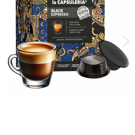
Capsule compatibile Bialetti
Capsule compatibile Beanz
Capsule compatibile Uno System
Capsule compatibile Caffitaly
PADURI CAFEA & MONODOZE
Paduri cafea ESE44
CAFEA BOABE
CAFEA MACINATA