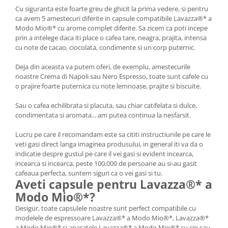
Cu siguranta este foarte greu de ghicit la prima vedere, si pentru
ca avem 5 amestecuri diferite in capsule compatibile Lavazza®* a
Modo Mio®* cu arome complet diferite. Sa zicem ca poti incepe
prin a intelege daca iti place o cafea tare, neagra, prajita, intensa
cu note de cacao, ciocolata, condimente si un corp puternic.
Deja din aceasta va putem oferi, de exemplu, amestecurile
noastre Crema di Napoli sau Nero Espresso, toate sunt cafele cu
o prajire foarte puternica cu note lemnoase, prajite si biscuite.
Sau o cafea echilibrata si placuta, sau chiar catifelata si dulce,
condimentata si aromata... am putea continua la nesfarsit.
Lucru pe care il recomandam este sa cititi instructiunile pe care le
veti gasi direct langa imaginea produsului, in general iti va da o
indicatie despre gustul pe care il vei gasi si evident incearca,
incearca si incearca, peste 100.000 de persoane au si-au gasit
cafeaua perfecta, suntem siguri ca o vei gasi si tu.
Aveti capsule pentru Lavazza®* a
Modo Mio®*?
Desigur, toate capsulele noastre sunt perfect compatibile cu
modelele de espressoare Lavazza®* a Modo Mio®*, Lavazza®*
a Modo Mio®* si aparatele Lavazza®* a Modo Mio®* cu cip sau