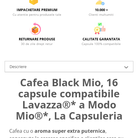
IMPACHETARE PREMIUM
10.000 +
Cu atentie pentru produsele tale
Clienti multumiti
RETURNARE PRODUSE
CALITATE GARANTATA
30 de zile drept retur
Capsule 100% compatibile
Descriere
Cafea Black Mio, 16
capsule compatibile
Lavazza®* a Modo
Mio®*, La Capsuleria
Cafea cu o
aroma super extra puternica
,