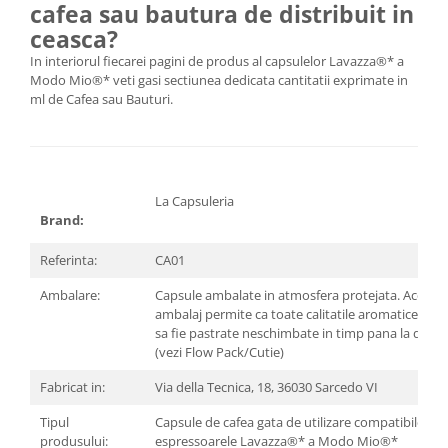
cafea sau bautura de distribuit in
ceasca?
In interiorul fiecarei pagini de produs al capsulelor Lavazza®* a
Modo Mio®* veti gasi sectiunea dedicata cantitatii exprimate in
ml de Cafea sau Bauturi.
La Capsuleria
Brand:
Referinta:
CA01
Ambalare:
Capsule ambalate in atmosfera protejata. Acest t
ambalaj permite ca toate calitatile aromatice ale 
sa fie pastrate neschimbate in timp pana la data 
(vezi Flow Pack/Cutie)
Fabricat in:
Via della Tecnica, 18, 36030 Sarcedo VI
Tipul
Capsule de cafea gata de utilizare compatibile cu
produsului:
espressoarele Lavazza®* a Modo Mio®*