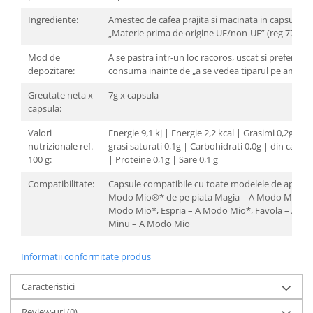
Ingrediente:
Amestec de cafea prajita si macinata in capsula u
„Materie prima de origine UE/non-UE” (reg 775 20
Mod de
A se pastra intr-un loc racoros, uscat si preferabil 
depozitare:
consuma inainte de „a se vedea tiparul pe ambala
Greutate neta x
7g x capsula
capsula:
Valori
Energie 9,1 kj | Energie 2,2 kcal | Grasimi 0,2g din 
nutrizionale ref.
grasi saturati 0,1g | Carbohidrati 0,0g | din care z
100 g:
| Proteine ​​0,1g | Sare 0,1 g
Compatibilitate:
Capsule compatibile cu toate modelele de aparat
Modo Mio®* de pe piata Magia – A Modo Mio*, S
Modo Mio*, Espria – A Modo Mio*, Favola – A M
Minu – A Modo Mio
Informatii conformitate produs
Caracteristici
Review-uri
(0)