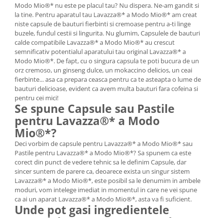
Modo Mio®* nu este pe placul tau? Nu dispera. Ne-am gandit si
la tine. Pentru aparatul tau Lavazza®* a Modo Mio®* am creat
niste capsule de bauturi fierbinti si cremoase pentru a-ti linge
buzele, fundul cestii si lingurita. Nu glumim, Capsulele de bauturi
calde compatibile Lavazza®* a Modo Mio®* au crescut
semnificativ potentialul aparatului tau original Lavazza®* a
Modo Mio®*. De fapt, cu o singura capsula te poti bucura de un
orz cremoso, un ginseng dulce, un mokaccino delicios, un ceai
fierbinte... asa ca prepara ceasca pentru ca te asteapta o lume de
bauturi delicioase, evident ca avem multa bauturi fara cofeina si
pentru cei mici!
Se spune Capsule sau Pastile
pentru Lavazza®* a Modo
Mio®*?
Deci vorbim de capsule pentru Lavazza®* a Modo Mio®* sau
Pastile pentru Lavazza®* a Modo Mio®*? Sa spunem ca este
corect din punct de vedere tehnic sa le definim Capsule, dar
sincer suntem de parere ca, deoarece exista un singur sistem
Lavazza®* a Modo Mio®*, este posibil sa le denumim in ambele
moduri, vom intelege imediat in momentul in care ne vei spune
ca ai un aparat Lavazza®* a Modo Mio®*, asta va fi suficient.
Unde pot gasi ingredientele