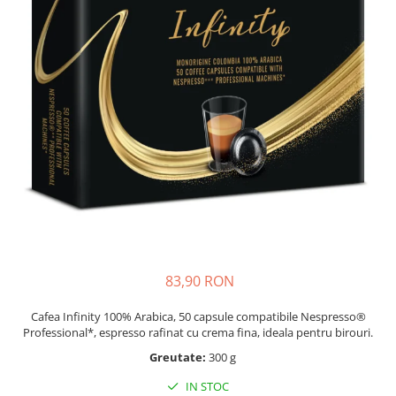
Capsule compatibile Bialetti
Capsule compatibile Beanz
Capsule compatibile Uno System
Capsule compatibile Caffitaly
PADURI CAFEA & MONODOZE
Paduri cafea ESE44
CAFEA BOABE
CAFEA MACINATA
83,90 RON
Cafea Infinity 100% Arabica, 50 capsule compatibile Nespresso®
Professional*, espresso rafinat cu crema fina, ideala pentru birouri.
Greutate:
300 g
IN STOC