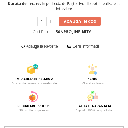
Durata de livrare:
In perioada de Paște, livrarile pot fi realizate cu
intarziere
ADAUGA IN COS
Cod Produs:
50NPRO_INFINITY
Adauga la Favorite
Cere informatii
IMPACHETARE PREMIUM
10.000 +
Cu atentie pentru produsele tale
Clienti multumiti
RETURNARE PRODUSE
CALITATE GARANTATA
30 de zile drept retur
Capsule 100% compatibile