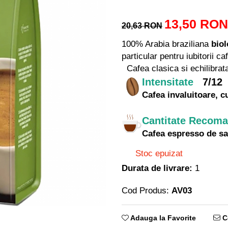
13,50 RON
20,63 RON
100% Arabia braziliana
bio
particular pentru iubitorii ca
Cafea clasica si echilibrat
Intensitate
7/12
Cafea invaluitoare, c
Cantitate Recom
Cafea espresso de sav
Stoc epuizat
Durata de livrare:
1
Cod Produs:
AV03
Adauga la Favorite
Ce