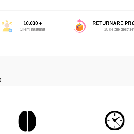
10.000 +
RETURNARE PR
Clienti multumiti
30 de zile drept re
)