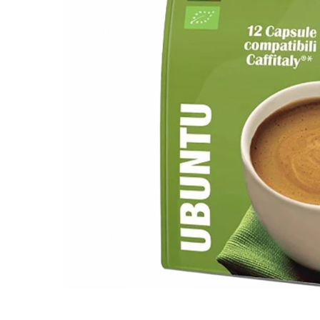
Capsule compatibile Uno System
Capsule compatibile Caffitaly
PADURI CAFEA & MONODOZE
Paduri cafea ESE44
CAFEA BOABE
CAFEA MACINATA