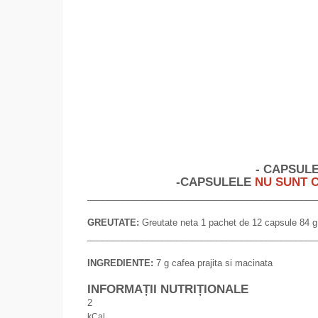
- CAPSUL
-CAPSULELE
NU SUNT 
______________________________________________
GREUTATE:
Greutate neta 1 pachet de 12 capsule 84 g
______________________________________________
INGREDIENTE:
7 g cafea prajita si macinata
INFORMAȚII NUTRIȚIONALE
2
kCal