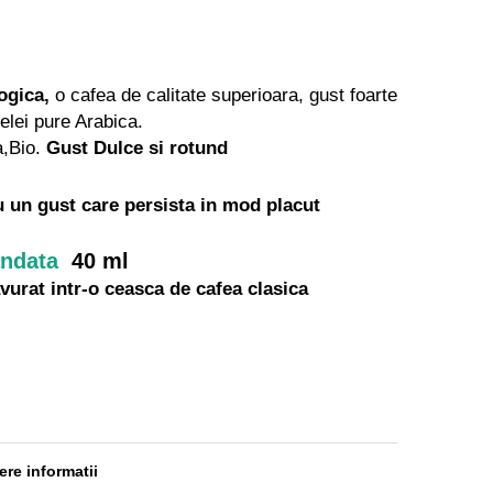
logica,
o cafea de calitate superioara, gust foarte
felei pure Arabica.
a,Bio.
Gust Dulce si rotund
u un gust care persista in mod placut
andata
40 ml
urat intr-o ceasca de cafea clasica
re informatii