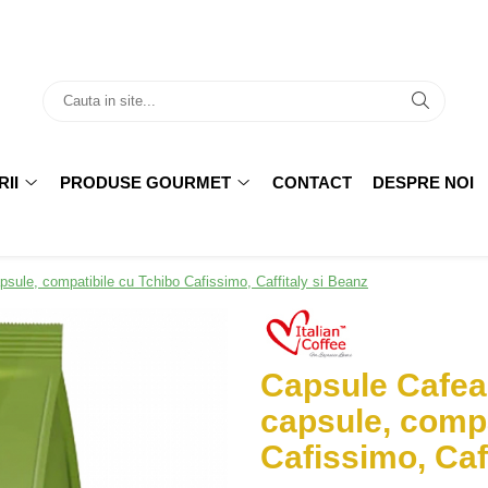
II
PRODUSE GOURMET
CONTACT
DESPRE NOI
psule, compatibile cu Tchibo Cafissimo, Caffitaly si Beanz
Capsule Cafea 
capsule, compa
Cafissimo, Caf