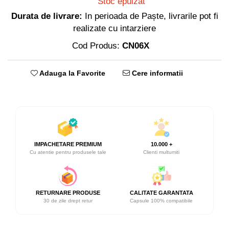
Stoc epuizat
Durata de livrare:
In perioada de Paște, livrarile pot fi
realizate cu intarziere
Cod Produs:
CN06X
Adauga la Favorite
Cere informatii
IMPACHETARE PREMIUM
10.000 +
Cu atentie pentru produsele tale
Clienti multumiti
RETURNARE PRODUSE
CALITATE GARANTATA
30 de zile drept retur
Capsule 100% compatibile