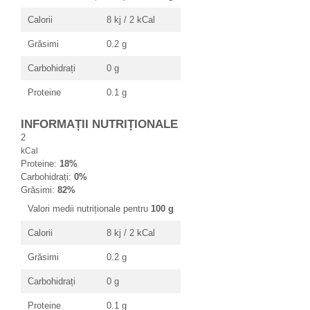
Calorii
8 kj / 2 kCal
Grăsimi
0.2 g
Carbohidrați
0 g
Proteine
0.1 g
INFORMAȚII NUTRIȚIONALE
2
kCal
Proteine:
18%
Carbohidrați:
0%
Grăsimi:
82%
Valori medii nutriționale pentru
100 g
Calorii
8 kj / 2 kCal
Grăsimi
0.2 g
Carbohidrați
0 g
Proteine
0.1 g