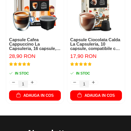
Capsule Cafea
Capsule Ciocolata Calda
Cappuccino La
La Capsuleria, 10
Capsuleria, 16 capsule,
capsule, compatibile cu
compatibile cu Dolce
Nespresso
28,90 RON
17,90 RON
Gusto
IN STOC
IN STOC
ADAUGA IN COS
ADAUGA IN COS