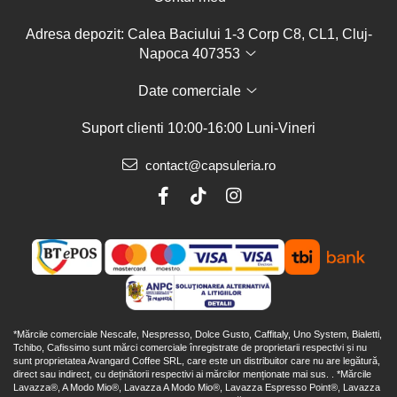
Adresa depozit: Calea Baciului 1-3 Corp C8, CL1, Cluj-
Napoca 407353
Date comerciale
Suport clienti
10:00-16:00 Luni-Vineri
contact@capsuleria.ro
*Mărcile comerciale Nescafe, Nespresso, Dolce Gusto, Caffitaly, Uno System, Bialetti,
Tchibo, Cafissimo sunt mărci comerciale înregistrate de proprietarii respectivi și nu
sunt proprietatea Avangard Coffee SRL, care este un distribuitor care nu are legătură,
direct sau indirect, cu deținătorii respectivi ai mărcilor menționate mai sus. . *Mărcile
Lavazza®, A Modo Mio®, Lavazza A Modo Mio®, Lavazza Espresso Point®, Lavazza