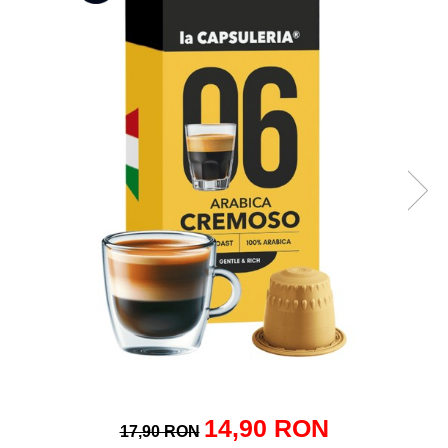
Capsule compatibile Bialetti
Capsule compatibile Beanz
Capsule compatibile Uno System
Capsule compatibile Caffitaly
PADURI CAFEA & MONODOZE
Paduri cafea ESE44
CAFEA BOABE
CAFEA MACINATA
14,90 RON
17,90 RON