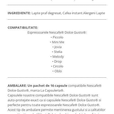
_____________________________________________________________________
INGREDIENTE:
Lapte praf degresat, Cafea instant.Alergeni Lapte
_____________________________________________________________________
COMPATIBILITATE:
Espressoarele Nescafe® Dolce Gusto®:
• Piccolo
• Mini Me
• Jovia
• Stelia
• Melody
• Drop
• Circolo
• Oblo
_____________________________________________________________________
AMBALARE:
Un pachet de 16 capsule
compatibile Nescafe®
Dolce Gusto®, marca La Capsuleria®.
Capsulele noastre compatibile Nescafe® Dolce Gusto® sunt
auto-protejate exact ca si capsulele Nescafe® Dolce Gusto® si
perfecte pentru toate espressoarele Nescafe® Dolce Gusto®.
Acest tip de ambalare permite mentinerea gustului si a calitatiilor