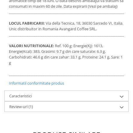
aromatice timp de 18 luni. O data deschis ambalajul va sfatuim sa
consumati in maxim 60 de zile. Data expirarii (Vezi pe ambalaj)
_____________________________________________________________________
LOCUL FABRICARII:
Via della Tecnica, 18, 36030 Sarcedo VI, Italia.
Unic distribuitor in Romania Avangard Coffee SRL.
_____________________________________________________________________
VALORI NUTRITIONALE:
Ref. 100 g: Energie(Kj): 1613,
Energie(Kcal): 383, Grasimi: 9.7 g din care saturate: 6.3 g,
Carbohidrati: 46.6 g din care zahar: 33.1 g, Proteine: 24.1 g, Sare: 1
g
_____________________________________________________________________
Informatii conformitate produs
Caracteristici
Review-uri
(1)