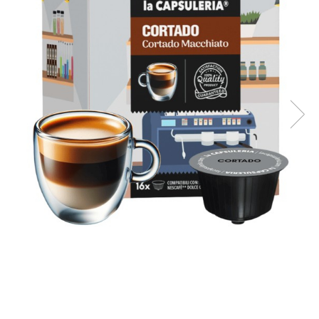
Capsule compatibile Uno System
Capsule compatibile Caffitaly
PADURI CAFEA & MONODOZE
Paduri cafea ESE44
CAFEA BOABE
CAFEA MACINATA