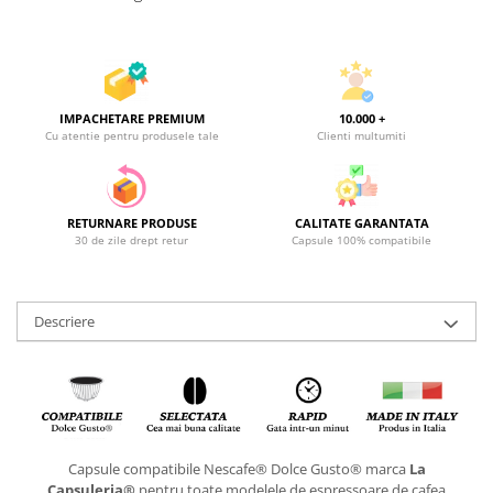
IMPACHETARE PREMIUM
10.000 +
Cu atentie pentru produsele tale
Clienti multumiti
RETURNARE PRODUSE
CALITATE GARANTATA
30 de zile drept retur
Capsule 100% compatibile
Descriere
Capsule compatibile Nescafe® Dolce Gusto® marca
La
Capsuleria®
pentru toate modelele de espressoare de cafea