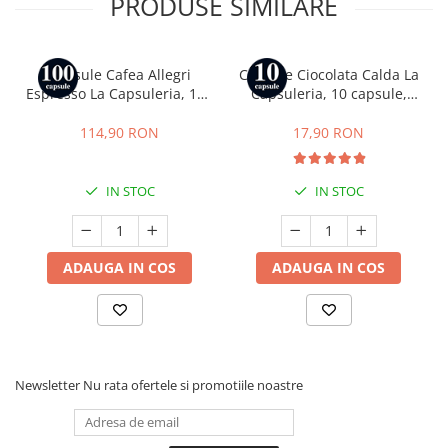
PRODUSE SIMILARE
Capsule Cafea Allegri
Capsule Ciocolata Calda La
Espresso La Capsuleria, 100
Capsuleria, 10 capsule,
capsule, compatibile cu
compatibile cu Nespresso
Nespresso
114,90 RON
17,90 RON
IN STOC
IN STOC
ADAUGA IN COS
ADAUGA IN COS
Newsletter
Nu rata ofertele si promotiile noastre