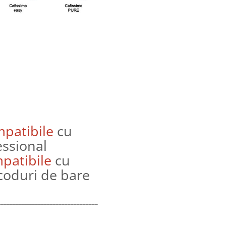
patibile
cu
essional
patibile
cu
 coduri de bare
___________________________________________________________________________