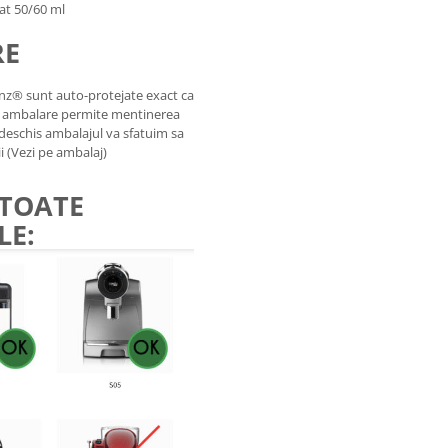
at 50/60 ml
RE
nz® sunt auto-protejate exact ca
de ambalare permite mentinerea
a deschis ambalajul va sfatuim sa
i (Vezi pe ambalaj)
 TOATE
LE: