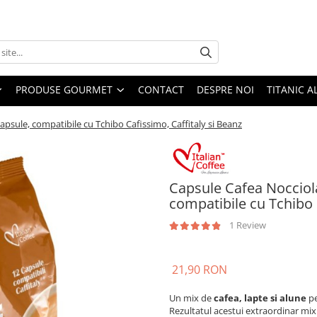
PRODUSE GOURMET
CONTACT
DESPRE NOI
TITANIC A
capsule, compatibile cu Tchibo Cafissimo, Caffitaly si Beanz
Capsule Cafea Nocciola
compatibile cu Tchibo 
1 Review
21,90 RON
Un mix de
cafea, lapte si alune
pe
Rezultatul acestui extraordinar mi