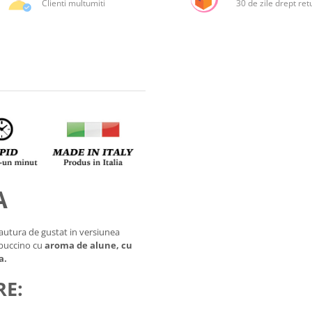
Clienti multumiti
30 de zile drept ret
A
autura de gustat in versiunea
ppuccino cu
aroma de alune, cu
a.
E: