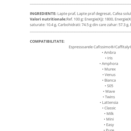
_________________________________________________________
INGREDIENTE:
Lapte praf, Lapte praf degresat, Cafea sol
Valori nutritionale
;Ref. 100 g: Energie(Kj): 1800, Energie(K
saturate: 10.4 g, Carbohidrati: 74.5 g din care zahar: 57.3 g, 
_________________________________________________________
COMPATIBILITATE:
Espressoarele Cafissimo®/Caffital
• Ambra
• Iris
• Amphora
• Murex
• Venus
• Bianca
• S05
• Wave
• Twins
• Lattensia
• Classic
• Milk
• Mini
• Easy
• Pure