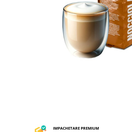
Capsule compatibile Bialetti
Capsule compatibile Beanz
Capsule compatibile Uno System
Capsule compatibile Caffitaly
PADURI CAFEA & MONODOZE
Paduri cafea ESE44
CAFEA BOABE
CAFEA MACINATA
IMPACHETARE PREMIUM