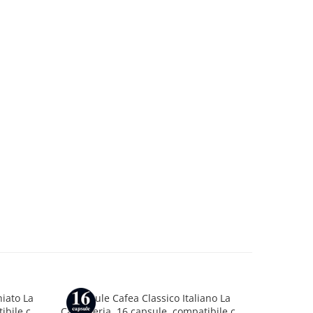
___________________________________________________________
___________________________________________________________
___________________________________________________________
iato La
Capsule Cafea Classico Italiano La
Capsul
ibile cu
Capsuleria, 16 capsule, compatibile cu
Capsuleri