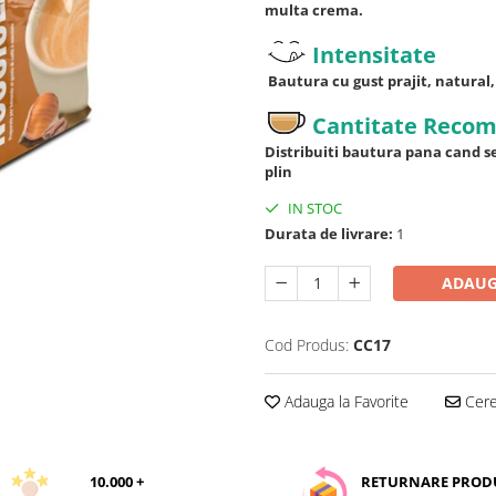
multa crema.
Intensitate
Bautura cu gust prajit, natural, 
Cantitate Reco
Distribuiti bautura pana cand s
plin
IN STOC
Durata de livrare:
1
ADAUG
Cod Produs:
CC17
Adauga la Favorite
Cere 
10.000 +
RETURNARE PROD