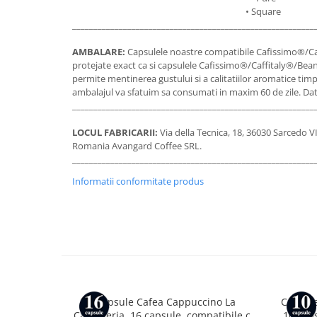
• Square
_________________________________________________________
AMBALARE:
Capsulele noastre compatibile Cafissimo®/C
protejate exact ca si capsulele Cafissimo®/Caffitaly®/Bea
permite mentinerea gustului si a calitatiilor aromatice timp
ambalajul va sfatuim sa consumati in maxim 60 de zile. Data
_________________________________________________________
LOCUL FABRICARII:
Via della Tecnica, 18, 36030 Sarcedo VI,
Romania Avangard Coffee SRL.
_________________________________________________________
Informatii conformitate produs
Capsule Cafea Cappuccino La
Capsule
Capsuleria, 16 capsule, compatibile cu
10 cap