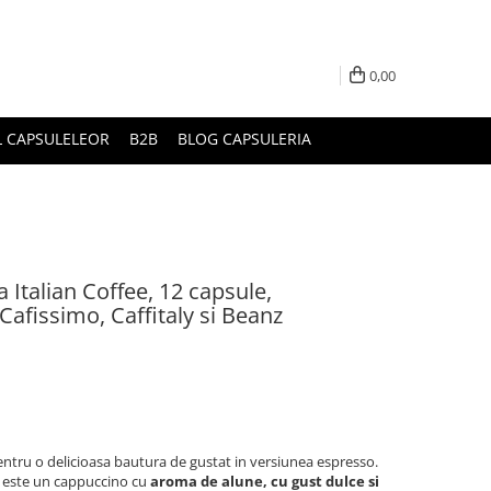
0,00
L CAPSULELEOR
B2B
BLOG CAPSULERIA
 Italian Coffee, 12 capsule,
Cafissimo, Caffitaly si Beanz
ntru o delicioasa bautura de gustat in versiunea espresso.
x este un cappuccino cu
aroma de alune, cu gust dulce si