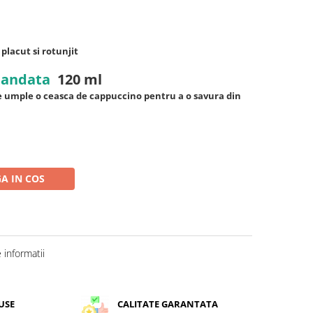
placut si rotunjit
mandata
120 ml
e umple o ceasca de cappuccino pentru a o savura din
A IN COS
informatii
USE
CALITATE GARANTATA