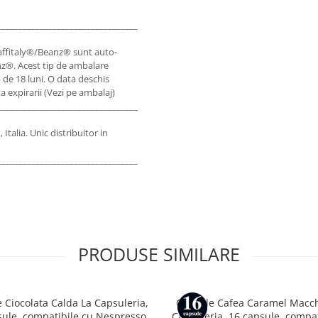
___________________________________________________________________________
affitaly®/Beanz® sunt auto-
nz®. Acest tip de ambalare
 de 18 luni. O data deschis
 expirarii (Vezi pe ambalaj)
___________________________________________________________________________
 Italia. Unic distribuitor in
___________________________________________________________________________
PRODUSE SIMILARE
 Ciocolata Calda La Capsuleria,
Capsule Cafea Caramel Macch
sule, compatibile cu Nespresso
Capsuleria, 16 capsule, compat