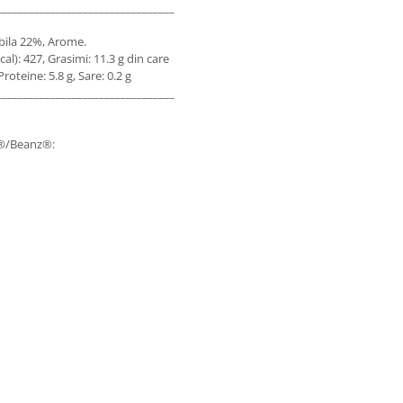
___________________________________________________________________________
ubila 22%, Arome.
cal): 427, Grasimi: 11.3 g din care
Proteine: 5.8 g, Sare: 0.2 g
___________________________________________________________________________
y®/Beanz®: