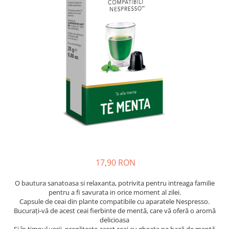
Capsule compatibile Bialetti
Capsule compatibile Beanz
Capsule compatibile Uno System
Capsule compatibile Caffitaly
PADURI CAFEA & MONODOZE
Paduri cafea ESE44
CAFEA BOABE
CAFEA MACINATA
17,90 RON
O bautura sanatoasa si relaxanta, potrivita pentru intreaga familie
pentru a fi savurata in orice moment al zilei.
Capsule de ceai din plante compatibile cu aparatele Nespresso.
Bucurați-vă de acest ceai fierbinte de mentă, care vă oferă o aromă
delicioasa
Și în timpul verii, pregătește acest ceai cu gheata pe bază de mentă