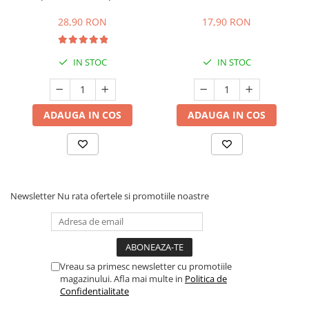
compatibile cu Dolce Gusto
Capsuleria, 10 capsule,
compatibile cu Nespresso
28,90 RON
17,90 RON
IN STOC
IN STOC
ADAUGA IN COS
ADAUGA IN COS
Newsletter
Nu rata ofertele si promotiile noastre
Vreau sa primesc newsletter cu promotiile
magazinului. Afla mai multe in
Politica de
Confidentialitate