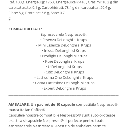
Ref. 100 g: Energie(Kj): 1760 , Energie(Kcal): 418 , Grasimi: 10.2 g din
care saturate: 9.1 g, Carbohidrati: 73.4 g din care zahar: 59.4 g,
Fibre: 5 g, Proteine: 5.6 g, Sare: 0.7
g____________________________________________________________________
COMPATIBILITATE:
Espressoarele Nespresso®:
• Essenza DeLonghi si Krups
• Mini Essenza DeLonghi si Krups
• Inissia DeLonghi si Krups
• Prodigio DeLonghi si Krups
• Pixie DeLonghi si Krups
• U DeLonghi si Krups
• Citiz DeLonghi si Krups
• Lattissima One DeLonghi si Krups
• Gama Lattissima DeLonghi si Krups
• Expert DeLonghi si Krups
_____________________________________________________________________
AMBALARE:
Un pachet de 10 capsule
compatibile Nespresso®,
marca Italian Coffee®.
Capsulele noastre compatibile Nespresso® sunt auto-protejate
exact ca si capsulele Nespresso® si perfecte pentru toate
espressoarele Nespresso®. Acest tip de ambalare permite