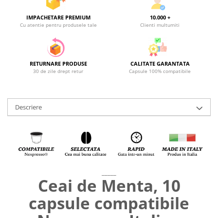
IMPACHETARE PREMIUM
10.000 +
Cu atentie pentru produsele tale
Clienti multumiti
RETURNARE PRODUSE
CALITATE GARANTATA
30 de zile drept retur
Capsule 100% compatibile
Descriere
_____
Ceai de Menta, 10
capsule compatibile