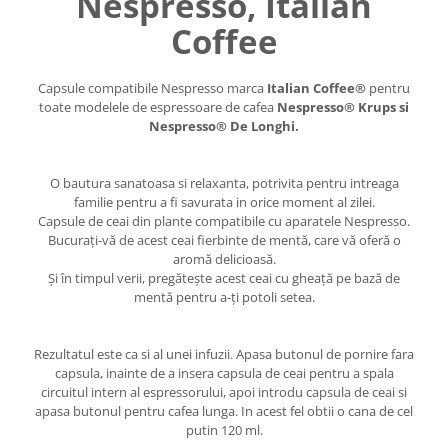
Nespresso, Italian
Coffee
Capsule compatibile Nespresso marca
Italian Coffee®
pentru
toate modelele de espressoare de cafea
Nespresso® Krups si
Nespresso® De Longhi.
O bautura sanatoasa si relaxanta, potrivita pentru intreaga
familie pentru a fi savurata in orice moment al zilei.
Capsule de ceai din plante compatibile cu aparatele Nespresso.
Bucurați-vă de acest ceai fierbinte de mentă, care vă oferă o
aromă delicioasă.
Și în timpul verii, pregătește acest ceai cu gheață pe bază de
mentă pentru a-ți potoli setea.
Rezultatul este ca si al unei infuzii. Apasa butonul de pornire fara
capsula, inainte de a insera capsula de ceai pentru a spala
circuitul intern al espressorului, apoi introdu capsula de ceai si
apasa butonul pentru cafea lunga. In acest fel obtii o cana de cel
putin 120 ml.