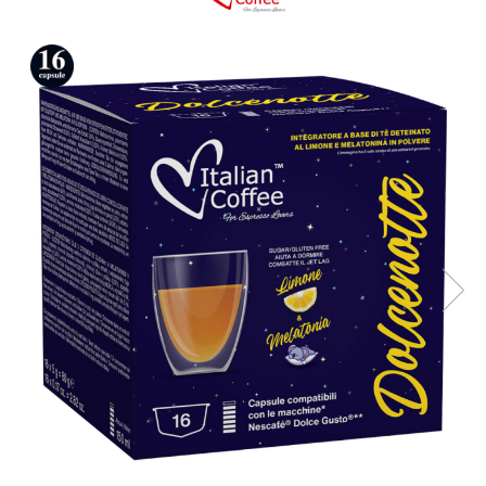
Capsule compatibile Bialetti
Capsule compatibile Beanz
Capsule compatibile Uno System
Capsule compatibile Caffitaly
PADURI CAFEA & MONODOZE
Paduri cafea ESE44
CAFEA BOABE
CAFEA MACINATA