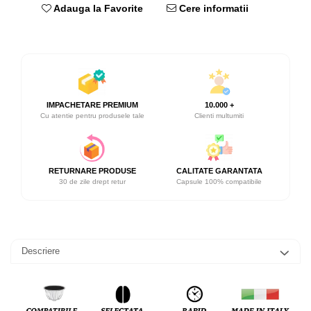
Adauga la Favorite
Cere informatii
IMPACHETARE PREMIUM
10.000 +
Cu atentie pentru produsele tale
Clienti multumiti
RETURNARE PRODUSE
CALITATE GARANTATA
30 de zile drept retur
Capsule 100% compatibile
Descriere