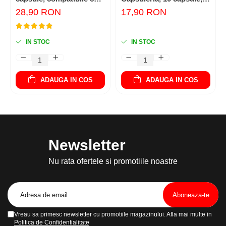
Dolce Gusto
compatibile cu
28,90 RON
17,90 RON
Nespresso
IN STOC
IN STOC
ADAUGA IN COS
ADAUGA IN COS
Newsletter
Nu rata ofertele si promotiile noastre
Vreau sa primesc newsletter cu promotiile magazinului. Afla mai multe in
Politica de Confidentialitate