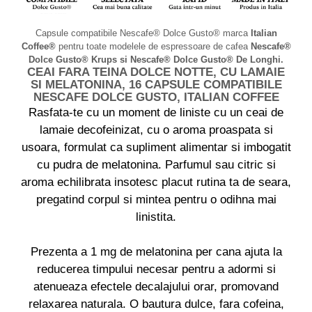
Capsule compatibile Nescafe® Dolce Gusto® marca
Italian
Coffee®
pentru toate modelele de espressoare de cafea
Nescafe®
Dolce Gusto® Krups si Nescafe® Dolce Gusto® De Longhi.
CEAI FARA TEINA DOLCE NOTTE, CU LAMAIE
SI MELATONINA, 16 CAPSULE COMPATIBILE
NESCAFE DOLCE GUSTO, ITALIAN COFFEE
Rasfata-te cu un moment de liniste cu un ceai de
lamaie decofeinizat, cu o aroma proaspata si
usoara, formulat ca supliment alimentar si imbogatit
cu pudra de melatonina. Parfumul sau citric si
aroma echilibrata insotesc placut rutina ta de seara,
pregatind corpul si mintea pentru o odihna mai
linistita.
Prezenta a 1 mg de melatonina per cana ajuta la
reducerea timpului necesar pentru a adormi si
atenueaza efectele decalajului orar, promovand
relaxarea naturala. O bautura dulce, fara cofeina,