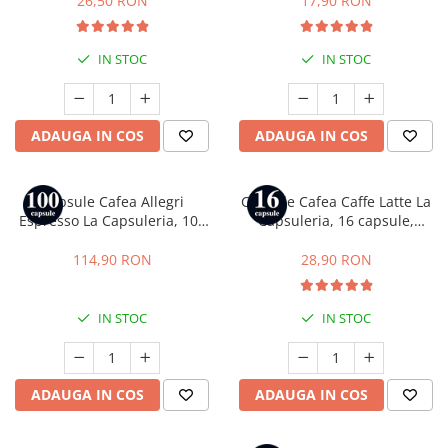
26,50 RON
17,90 RON
IN STOC
IN STOC
ADAUGA IN COS
ADAUGA IN COS
Capsule Cafea Allegri
Capsule Cafea Caffe Latte La
Espresso La Capsuleria, 100
Capsuleria, 16 capsule,
capsule, compatibile cu
compatibile cu Dolce Gusto
Nespresso
114,90 RON
28,90 RON
IN STOC
IN STOC
ADAUGA IN COS
ADAUGA IN COS