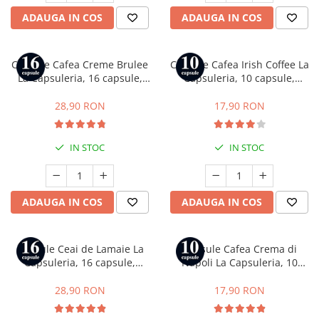
ADAUGA IN COS
ADAUGA IN COS
Capsule Cafea Creme Brulee
Capsule Cafea Irish Coffee La
La Capsuleria, 16 capsule,
Capsuleria, 10 capsule,
compatibile cu Dolce Gusto
compatibile cu Nespresso
28,90 RON
17,90 RON
IN STOC
IN STOC
ADAUGA IN COS
ADAUGA IN COS
Capsule Ceai de Lamaie La
Capsule Cafea Crema di
Capsuleria, 16 capsule,
Napoli La Capsuleria, 10
compatibile cu Dolce Gusto
capsule, compatibile cu
Bialetti
28,90 RON
17,90 RON