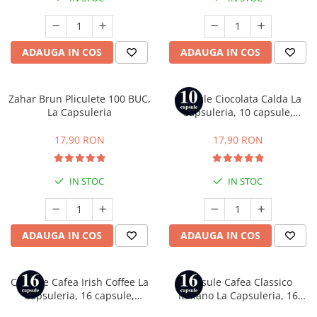
Capsule compatibile Uno System
Capsule compatibile Caffitaly
PADURI CAFEA & MONODOZE
ADAUGA IN COS
ADAUGA IN COS
Paduri cafea ESE44
CAFEA BOABE
Zahar Brun Pliculete 100 BUC,
Capsule Ciocolata Calda La
CAFEA MACINATA
La Capsuleria
Capsuleria, 10 capsule,
compatibile cu Nespresso
17,90 RON
17,90 RON
IN STOC
IN STOC
ADAUGA IN COS
ADAUGA IN COS
Capsule Cafea Irish Coffee La
Capsule Cafea Classico
Capsuleria, 16 capsule,
Italiano La Capsuleria, 16
compatibile cu Dolce Gusto
capsule, compatibile cu Dolce