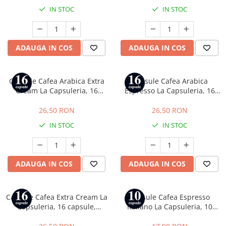
IN STOC
IN STOC
ADAUGA IN COS
ADAUGA IN COS
Capsule Cafea Arabica Extra
Capsule Cafea Arabica
Cream La Capsuleria, 16
Espresso La Capsuleria, 16
capsule, compatibile cu
capsule, compatibile cu Dolce
Lavazza a Modo Mio
Gusto
26,50 RON
26,50 RON
IN STOC
IN STOC
ADAUGA IN COS
ADAUGA IN COS
Capsule Cafea Extra Cream La
Capsule Cafea Espresso
Capsuleria, 16 capsule,
Italiano La Capsuleria, 10
compatibile cu Dolce Gusto
capsule, compatibile cu
Nespresso