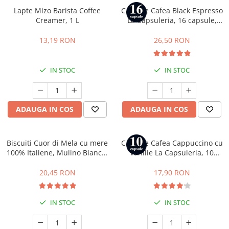
Lapte Mizo Barista Coffee
Capsule Cafea Black Espresso
Creamer, 1 L
La Capsuleria, 16 capsule,
compatibile cu Dolce Gusto
13,19 RON
26,50 RON
IN STOC
IN STOC
ADAUGA IN COS
ADAUGA IN COS
Biscuiti Cuor di Mela cu mere
Capsule Cafea Cappuccino cu
100% Italiene, Mulino Bianco,
Vanilie La Capsuleria, 10
300 g
capsule, compatibile cu
Nespresso
20,45 RON
17,90 RON
IN STOC
IN STOC