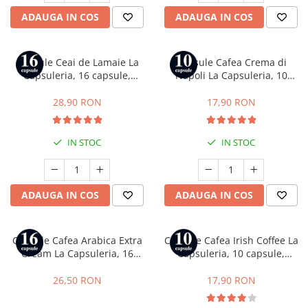
ADAUGA IN COS
ADAUGA IN COS
Capsule Ceai de Lamaie La
Capsule Cafea Crema di
Capsuleria, 16 capsule,
Napoli La Capsuleria, 10
compatibile cu Dolce Gusto
capsule, compatibile cu
Bialetti
28,90 RON
17,90 RON
IN STOC
IN STOC
ADAUGA IN COS
ADAUGA IN COS
Capsule Cafea Arabica Extra
Capsule Cafea Irish Coffee La
Cream La Capsuleria, 16
Capsuleria, 10 capsule,
capsule, compatibile cu
compatibile cu Nespresso
Lavazza a Modo Mio
26,50 RON
17,90 RON