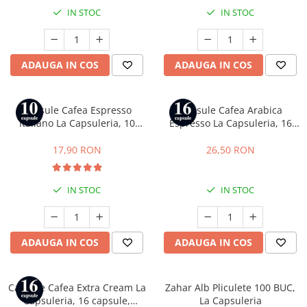
IN STOC
IN STOC
ADAUGA IN COS
ADAUGA IN COS
Capsule Cafea Espresso
Capsule Cafea Arabica
Italiano La Capsuleria, 10
Espresso La Capsuleria, 16
capsule, compatibile cu
capsule, compatibile cu Dolce
Nespresso
Gusto
17,90 RON
26,50 RON
IN STOC
IN STOC
ADAUGA IN COS
ADAUGA IN COS
Capsule Cafea Extra Cream La
Zahar Alb Pliculete 100 BUC,
Capsuleria, 16 capsule,
La Capsuleria