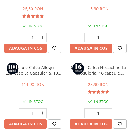
compatibile cu Dolce Gusto
26,50 RON
15,90 RON
IN STOC
IN STOC
ADAUGA IN COS
ADAUGA IN COS
Capsule Cafea Allegri
Capsule Cafea Nocciolino La
Espresso La Capsuleria, 100
Capsuleria, 16 capsule,
capsule, compatibile cu
compatibile cu Dolce Gusto
Nespresso
114,90 RON
28,90 RON
IN STOC
IN STOC
ADAUGA IN COS
ADAUGA IN COS