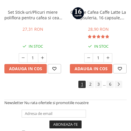
Set Stick-uri/Plicuri miere
Capsule Cafea Caffe Latte La
poliflora pentru cafea si ceai,
Capsuleria, 16 capsule,
50 buc x 15 g, Rioba
compatibile cu Dolce Gusto
27,31 RON
28,90 RON
IN STOC
IN STOC
ADAUGA IN COS
ADAUGA IN COS
1
2
3
6
...
Newsletter
Nu rata ofertele si promotiile noastre