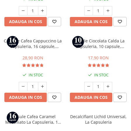
Capsule compatibile Bialetti
Capsule compatibile Beanz
Capsule compatibile Uno System
ADAUGA IN COS
ADAUGA IN COS
Capsule compatibile Caffitaly
PADURI CAFEA & MONODOZE
Paduri cafea ESE44
Capsule Cafea Cappuccino La
Capsule Ciocolata Calda La
Capsuleria, 16 capsule,
Capsuleria, 10 capsule,
CAFEA BOABE
compatibile cu Dolce Gusto
compatibile cu Nespresso
CAFEA MACINATA
28,90 RON
17,90 RON
IN STOC
IN STOC
ADAUGA IN COS
ADAUGA IN COS
Capsule Cafea Caramel
Decalcifiant Lichid Universal,
Macchiato La Capsuleria, 16
La Capsuleria
capsule, compatibile cu Dolce