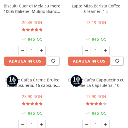
Biscuiti Cuor di Mela cu mere
Lapte Mizo Barista Coffee
100% Italiene, Mulino Bianco,
Creamer, 1 L
300 g
20,45 RON
13,19 RON
IN STOC
IN STOC
ADAUGA IN COS
ADAUGA IN COS
Capsule Cafea Creme Brulee
Capsule Cafea Cappuccino cu
La Capsuleria, 16 capsule,
Vanilie La Capsuleria, 10
compatibile cu Dolce Gusto
capsule, compatibile cu
Nespresso
28,90 RON
17,90 RON
IN STOC
IN STOC