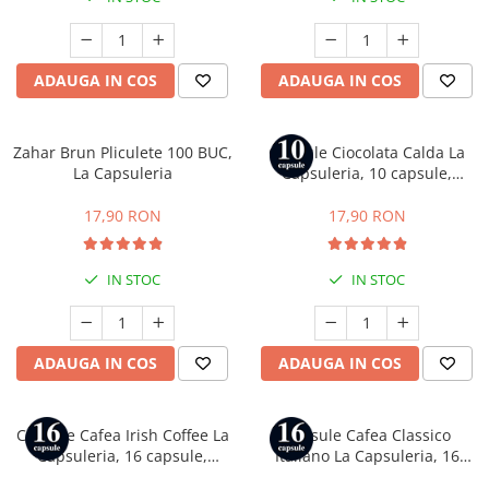
Capsule compatibile Uno System
Capsule compatibile Caffitaly
PADURI CAFEA & MONODOZE
ADAUGA IN COS
ADAUGA IN COS
Paduri cafea ESE44
CAFEA BOABE
Zahar Brun Pliculete 100 BUC,
Capsule Ciocolata Calda La
CAFEA MACINATA
La Capsuleria
Capsuleria, 10 capsule,
compatibile cu Nespresso
17,90 RON
17,90 RON
IN STOC
IN STOC
ADAUGA IN COS
ADAUGA IN COS
Capsule Cafea Irish Coffee La
Capsule Cafea Classico
Capsuleria, 16 capsule,
Italiano La Capsuleria, 16
compatibile cu Dolce Gusto
capsule, compatibile cu Dolce