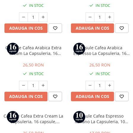
IN STOC
IN STOC
ADAUGA IN COS
ADAUGA IN COS
Capsule Cafea Arabica Extra
Capsule Cafea Arabica
Cream La Capsuleria, 16
Espresso La Capsuleria, 16
capsule, compatibile cu
capsule, compatibile cu Dolce
Lavazza a Modo Mio
Gusto
26,50 RON
26,50 RON
IN STOC
IN STOC
ADAUGA IN COS
ADAUGA IN COS
Capsule Cafea Extra Cream La
Capsule Cafea Espresso
Capsuleria, 16 capsule,
Italiano La Capsuleria, 10
compatibile cu Dolce Gusto
capsule, compatibile cu
Nespresso