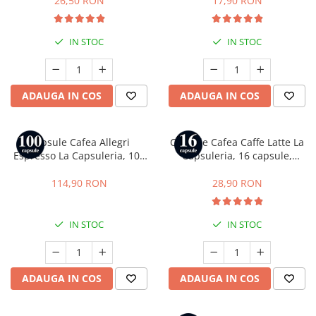
26,50 RON
17,90 RON
IN STOC
IN STOC
ADAUGA IN COS
ADAUGA IN COS
Capsule Cafea Allegri
Capsule Cafea Caffe Latte La
Espresso La Capsuleria, 100
Capsuleria, 16 capsule,
capsule, compatibile cu
compatibile cu Dolce Gusto
Nespresso
114,90 RON
28,90 RON
IN STOC
IN STOC
ADAUGA IN COS
ADAUGA IN COS