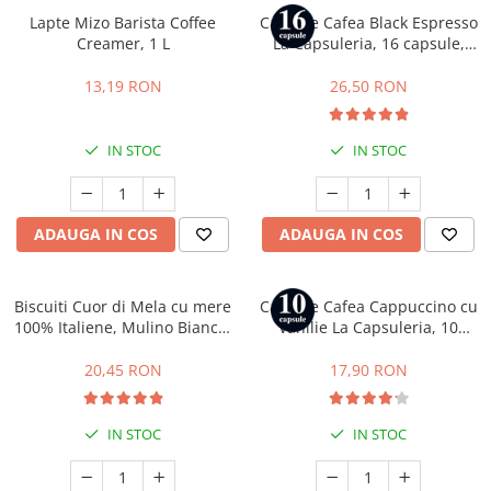
Lapte Mizo Barista Coffee
Capsule Cafea Black Espresso
Creamer, 1 L
La Capsuleria, 16 capsule,
compatibile cu Dolce Gusto
13,19 RON
26,50 RON
IN STOC
IN STOC
ADAUGA IN COS
ADAUGA IN COS
Biscuiti Cuor di Mela cu mere
Capsule Cafea Cappuccino cu
100% Italiene, Mulino Bianco,
Vanilie La Capsuleria, 10
300 g
capsule, compatibile cu
Nespresso
20,45 RON
17,90 RON
IN STOC
IN STOC