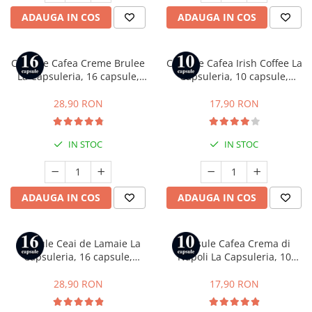
ADAUGA IN COS
ADAUGA IN COS
Capsule Cafea Creme Brulee
Capsule Cafea Irish Coffee La
La Capsuleria, 16 capsule,
Capsuleria, 10 capsule,
compatibile cu Dolce Gusto
compatibile cu Nespresso
28,90 RON
17,90 RON
IN STOC
IN STOC
ADAUGA IN COS
ADAUGA IN COS
Capsule Ceai de Lamaie La
Capsule Cafea Crema di
Capsuleria, 16 capsule,
Napoli La Capsuleria, 10
compatibile cu Dolce Gusto
capsule, compatibile cu
Bialetti
28,90 RON
17,90 RON