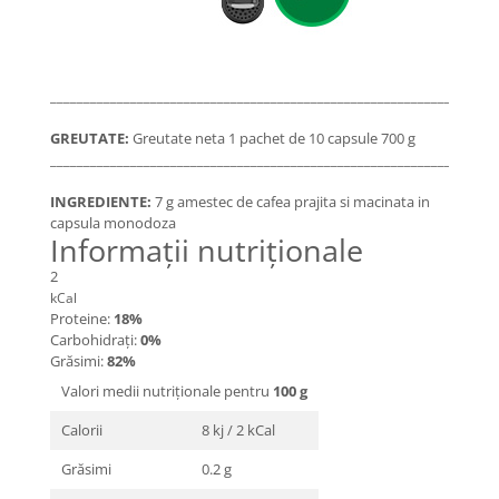
___________________________________________________________________
GREUTATE:
Greutate neta 1 pachet de 10 capsule 700 g
___________________________________________________________________
INGREDIENTE:
7 g amestec de cafea prajita si macinata in
capsula monodoza
Informații nutriționale
2
kCal
Proteine:
18%
Carbohidrați:
0%
Grăsimi:
82%
Valori medii nutriționale pentru
100 g
Calorii
8 kj / 2 kCal
Grăsimi
0.2 g