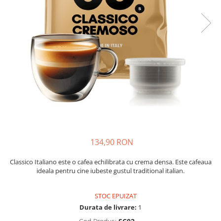
Capsule compatibile Bialetti
Capsule compatibile Beanz
Capsule compatibile Uno System
Capsule compatibile Caffitaly
PADURI CAFEA & MONODOZE
Paduri cafea ESE44
CAFEA BOABE
CAFEA MACINATA
134,90 RON
Classico Italiano este o cafea echilibrata cu crema densa. Este cafeaua
ideala pentru cine iubeste gustul traditional italian.
STOC EPUIZAT
Durata de livrare:
1