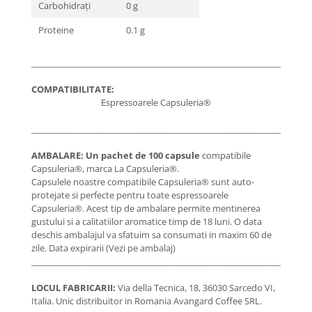
Carbohidrați
0 g
Proteine
0.1 g
___________________________________________________________________
COMPATIBILITATE:
Espressoarele Capsuleria®
___________________________________________________________________
AMBALARE:
Un pachet de 100 capsule
compatibile
Capsuleria®, marca La Capsuleria®.
Capsulele noastre compatibile Capsuleria® sunt auto-
protejate si perfecte pentru toate espressoarele
Capsuleria®. Acest tip de ambalare permite mentinerea
gustului si a calitatiilor aromatice timp de 18 luni. O data
deschis ambalajul va sfatuim sa consumati in maxim 60 de
zile. Data expirarii (Vezi pe ambalaj)
___________________________________________________________________
LOCUL FABRICARII:
Via della Tecnica, 18, 36030 Sarcedo VI,
Italia. Unic distribuitor in Romania Avangard Coffee SRL.