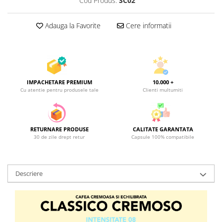
Cod Produs:
SC02
Adauga la Favorite
Cere informatii
IMPACHETARE PREMIUM
10.000 +
Cu atentie pentru produsele tale
Clienti multumiti
RETURNARE PRODUSE
CALITATE GARANTATA
30 de zile drept retur
Capsule 100% compatibile
Descriere