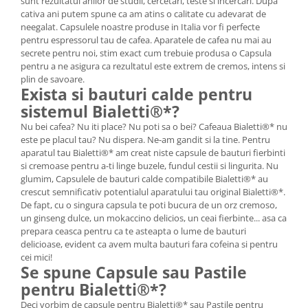
sunt rezultatul anilor de studii, cercetari, teste si incercari. Dupa
cativa ani putem spune ca am atins o calitate cu adevarat de
neegalat. Capsulele noastre produse in Italia vor fi perfecte
pentru espressorul tau de cafea. Aparatele de cafea nu mai au
secrete pentru noi, stim exact cum trebuie produsa o Capsula
pentru a ne asigura ca rezultatul este extrem de cremos, intens si
plin de savoare.
Exista si bauturi calde pentru
sistemul Bialetti®*?
Nu bei cafea? Nu iti place? Nu poti sa o bei? Cafeaua Bialetti®* nu
este pe placul tau? Nu dispera. Ne-am gandit si la tine. Pentru
aparatul tau Bialetti®* am creat niste capsule de bauturi fierbinti
si cremoase pentru a-ti linge buzele, fundul cestii si lingurita. Nu
glumim, Capsulele de bauturi calde compatibile Bialetti®* au
crescut semnificativ potentialul aparatului tau original Bialetti®*.
De fapt, cu o singura capsula te poti bucura de un orz cremoso,
un ginseng dulce, un mokaccino delicios, un ceai fierbinte... asa ca
prepara ceasca pentru ca te asteapta o lume de bauturi
delicioase, evident ca avem multa bauturi fara cofeina si pentru
cei mici!
Se spune Capsule sau Pastile
pentru Bialetti®*?
Deci vorbim de capsule pentru Bialetti®* sau Pastile pentru