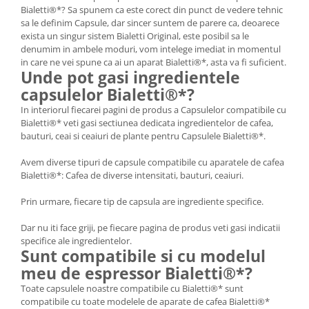
Bialetti®*? Sa spunem ca este corect din punct de vedere tehnic
sa le definim Capsule, dar sincer suntem de parere ca, deoarece
exista un singur sistem Bialetti Original, este posibil sa le
denumim in ambele moduri, vom intelege imediat in momentul
in care ne vei spune ca ai un aparat Bialetti®*, asta va fi suficient.
Unde pot gasi ingredientele
capsulelor Bialetti®*?
In interiorul fiecarei pagini de produs a Capsulelor compatibile cu
Bialetti®* veti gasi sectiunea dedicata ingredientelor de cafea,
bauturi, ceai si ceaiuri de plante pentru Capsulele Bialetti®*.
Avem diverse tipuri de capsule compatibile cu aparatele de cafea
Bialetti®*: Cafea de diverse intensitati, bauturi, ceaiuri.
Prin urmare, fiecare tip de capsula are ingrediente specifice.
Dar nu iti face griji, pe fiecare pagina de produs veti gasi indicatii
specifice ale ingredientelor.
Sunt compatibile si cu modelul
meu de espressor Bialetti®*?
Toate capsulele noastre compatibile cu Bialetti®* sunt
compatibile cu toate modelele de aparate de cafea Bialetti®*