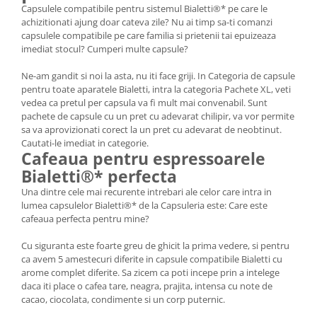
Capsulele compatibile pentru sistemul Bialetti®* pe care le
achizitionati ajung doar cateva zile? Nu ai timp sa-ti comanzi
capsulele compatibile pe care familia si prietenii tai epuizeaza
imediat stocul? Cumperi multe capsule?
Ne-am gandit si noi la asta, nu iti face griji. In Categoria de capsule
pentru toate aparatele Bialetti, intra la categoria Pachete XL, veti
vedea ca pretul per capsula va fi mult mai convenabil. Sunt
pachete de capsule cu un pret cu adevarat chilipir, va vor permite
sa va aprovizionati corect la un pret cu adevarat de neobtinut.
Cautati-le imediat in categorie.
Cafeaua pentru espressoarele
Bialetti®* perfecta
Una dintre cele mai recurente intrebari ale celor care intra in
lumea capsulelor Bialetti®* de la Capsuleria este: Care este
cafeaua perfecta pentru mine?
Cu siguranta este foarte greu de ghicit la prima vedere, si pentru
ca avem 5 amestecuri diferite in capsule compatibile Bialetti cu
arome complet diferite. Sa zicem ca poti incepe prin a intelege
daca iti place o cafea tare, neagra, prajita, intensa cu note de
cacao, ciocolata, condimente si un corp puternic.