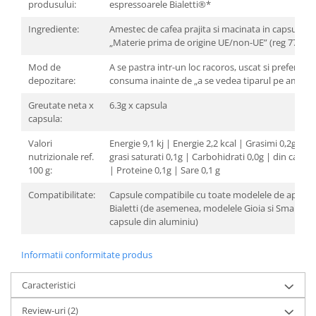
produsului:
espressoarele Bialetti®*
Ingrediente:
Amestec de cafea prajita si macinata in capsula u
„Materie prima de origine UE/non-UE” (reg 775 20
Mod de
A se pastra intr-un loc racoros, uscat si preferabil 
depozitare:
consuma inainte de „a se vedea tiparul pe ambala
Greutate neta x
6.3g x capsula
capsula:
Valori
Energie 9,1 kj | Energie 2,2 kcal | Grasimi 0,2g din 
nutrizionale ref.
grasi saturati 0,1g | Carbohidrati 0,0g | din care z
100 g:
| Proteine ​​0,1g | Sare 0,1 g
Compatibilitate:
Capsule compatibile cu toate modelele de aparat
Bialetti (de asemenea, modelele Gioia si Smart cu 
capsule din aluminiu)
Informatii conformitate produs
Caracteristici
Review-uri
(2)