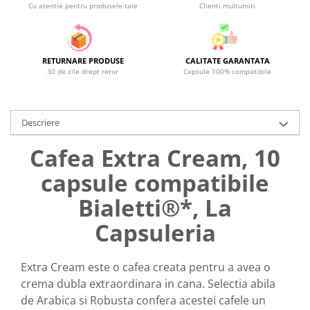
Cu atentie pentru produsele tale
Clienti multumiti
RETURNARE PRODUSE
CALITATE GARANTATA
30 de zile drept retur
Capsule 100% compatibile
Descriere
Cafea Extra Cream, 10
capsule compatibile
Bialetti®*, La
Capsuleria
Extra Cream este o cafea creata pentru a avea o
crema dubla extraordinara in cana. Selectia abila
de Arabica si Robusta confera acestei cafele un