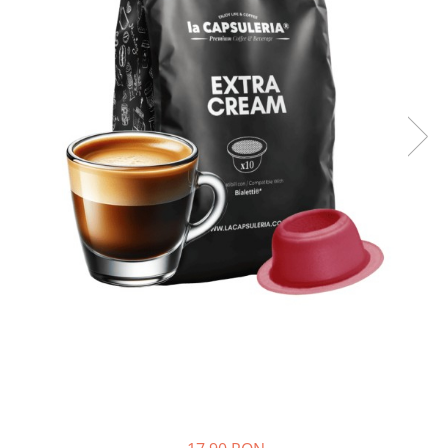
Capsule compatibile Uno System
Capsule compatibile Caffitaly
PADURI CAFEA & MONODOZE
Paduri cafea ESE44
CAFEA BOABE
CAFEA MACINATA