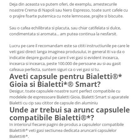
Deja din aceasta va putem oferi, de exemplu, amestecurile
noastre Crema di Napoli sau Nero Espresso, toate sunt cafele cu
o prajire foarte puternica cu note lemnoase, prajite si biscuite.
Sau o cafea echilibrata si placuta, sau chiar catifelata si dulce,
condimentata si aromata... am putea continua la nesfarsit.
Lucru pe care il recomandam este sa cititi instructiunile pe care le
veti gasi direct langa imaginea produsului, in general iti va da o
indicatie despre gustul pe care il vei gasi si evident incearca,
incearca si incearca, peste 100.000 de persoane au si-au gasit
cafeaua perfecta, suntem siguri ca o vei gasi si tu.
Aveti capsule pentru Bialetti®*
Gioia si Bialetti*® Smart?
Desigur, toate capsulele noastre sunt perfect compatibile cu
modelele de espressoare Bialetti Gioia, Bialetti Smart si aparatele
Bialetti cu cip sau cititor de capsule din aluminiu
Unde ar trebui sa arunc capsulele
compatibile Bialetti®*?
In interiorul fiecarei pagini de produs a capsulelor compatibile
Bialetti®* veti gasi sectiunea dedicata aruncarii capsulelor
Bialetti®*.