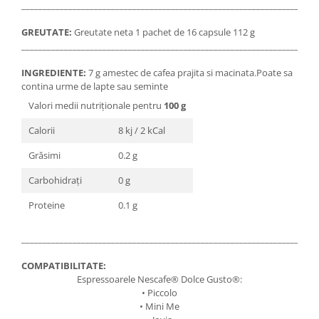
_____________________________________________________________________
GREUTATE:
Greutate neta 1 pachet de 16 capsule 112 g
_____________________________________________________________________
INGREDIENTE:
7 g amestec de cafea prajita si macinata.Poate sa
contina urme de lapte sau seminte
Valori medii nutriționale pentru
100 g
Calorii
8 kj / 2 kCal
Grăsimi
0.2 g
Carbohidrați
0 g
Proteine
0.1 g
_____________________________________________________________________
COMPATIBILITATE:
Espressoarele Nescafe® Dolce Gusto®:
• Piccolo
• Mini Me