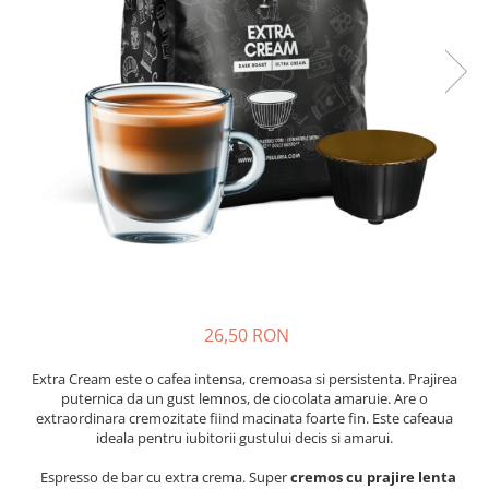
Capsule compatibile Uno System
Capsule compatibile Caffitaly
PADURI CAFEA & MONODOZE
Paduri cafea ESE44
CAFEA BOABE
CAFEA MACINATA
26,50 RON
Extra Cream este o cafea intensa, cremoasa si persistenta. Prajirea
puternica da un gust lemnos, de ciocolata amaruie. Are o
extraordinara cremozitate fiind macinata foarte fin. Este cafeaua
ideala pentru iubitorii gustului decis si amarui.
Espresso de bar cu extra crema. Super
cremos cu prajire lenta