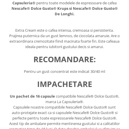
Capsuleria®
pentru toate modelele de espressoare de cafea
Nescafe® Dolce Gusto® Krups si Nescafe® Dolce Gusto®
De Longhi.
Extra Cream este o cafea intensa, cremoasa si persistenta.
Prajirea puternica da un gust lemnos, de ciocolata amaruie. Are o
extraordinara cremozitate fiind macinata foarte fin. Este cafeaua
ideala pentru iubitorii gustului decis si amarui.
RECOMANDARE:
Pentru un gust concentrat este indicat 30/40 ml
IMPACHETARE
Un pachet de 16 capsule
compatibile Nescafe® Dolce Gusto®,
marca La Capsuleria®.
Capsulele noastre compatibile Nescafe® Dolce Gusto® sunt
auto-protejate exact ca si capsulele Nescafe® Dolce Gusto® si
perfecte pentru toate espressoarele Nescafe® Dolce Gusto®.
Acest tip de ambalare permite mentinerea gustului si a calitatiilor