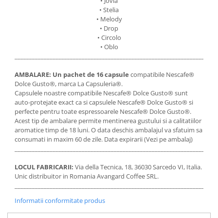
• Jovia
• Stelia
• Melody
• Drop
• Circolo
• Oblo
_____________________________________________________________________
AMBALARE:
Un pachet de 16 capsule
compatibile Nescafe®
Dolce Gusto®, marca La Capsuleria®.
Capsulele noastre compatibile Nescafe® Dolce Gusto® sunt
auto-protejate exact ca si capsulele Nescafe® Dolce Gusto® si
perfecte pentru toate espressoarele Nescafe® Dolce Gusto®.
Acest tip de ambalare permite mentinerea gustului si a calitatiilor
aromatice timp de 18 luni. O data deschis ambalajul va sfatuim sa
consumati in maxim 60 de zile. Data expirarii (Vezi pe ambalaj)
_____________________________________________________________________
LOCUL FABRICARII:
Via della Tecnica, 18, 36030 Sarcedo VI, Italia.
Unic distribuitor in Romania Avangard Coffee SRL.
_____________________________________________________________________
Informatii conformitate produs