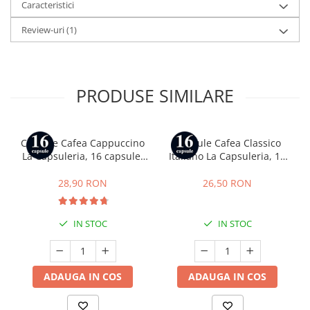
Caracteristici
Review-uri
(1)
PRODUSE SIMILARE
Capsule Cafea Cappuccino
Capsule Cafea Classico
La Capsuleria, 16 capsule,
Italiano La Capsuleria, 16
compatibile cu Dolce Gusto
capsule, compatibile cu
Dolce Gusto
28,90 RON
26,50 RON
IN STOC
IN STOC
ADAUGA IN COS
ADAUGA IN COS