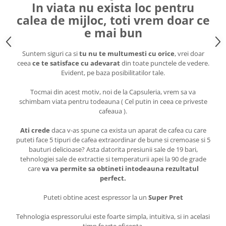
In viata nu exista loc pentru
calea de mijloc, toti vrem doar ce
e mai bun
Suntem siguri ca si
tu nu te multumesti cu orice
, vrei doar
ceea
ce te satisface cu adevarat
din toate punctele de vedere.
Evident, pe baza posibilitatilor tale.
Tocmai din acest motiv, noi de la Capsuleria, vrem sa va
schimbam viata pentru todeauna ( Cel putin in ceea ce priveste
cafeaua ).
Ati crede
daca v-as spune ca exista un aparat de cafea cu care
puteti face 5 tipuri de cafea extraordinar de bune si cremoase si 5
bauturi delicioase? Asta datorita presiunii sale de 19 bari,
tehnologiei sale de extractie si temperaturii apei la 90 de grade
care
va va permite sa obtineti intodeauna rezultatul
perfect.
Puteti obtine acest espressor la un
Super Pret
Tehnologia espressorului este foarte simpla, intuitiva, si in acelasi
timp foarte eficenta.