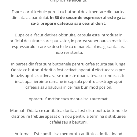
Espressorul trebuie pornit cu butonul de alimentare din partea
din fata a aparatului.
In 30 de secunde espressorul este gata
sa-ti prepare cafeaua sau ceaiul dorit.
Dupa ce ai facut clatirea obisnuita, capsula este introdusa in
orificiul de intrare corespunzator, in partea superioara a masinii a
espressorului, care se deschide cu o maneta plana glisanta fara
nicio rezistenta.
In partea din fata sunt butoanele pentru cafea scurta sau lunga.
Odata ce butonul dorit a fost activat, aparatul efectueaza o pre-
infuzie, apoi se activeaza, se opreste doar cateva secunde, astfel
incat apa fierbinte ramane in capsula pentru a extrage apoi
cafeaua sau bautura in cel mai bun mod posibil.
Aparatul functioneaza manual sau automat.
Manual - Odata ce cantitatea dorita a fost distribuita, butonul de
distribuire trebuie apasat din nou pentru a termina distribuirea
cafelei sau a bauturii.
Automat - Este posibil sa memorati cantitatea dorita tinand