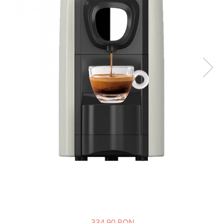
Capsule compatibile Bialetti
Capsule compatibile Beanz
Capsule compatibile Uno System
Capsule compatibile Caffitaly
PADURI CAFEA & MONODOZE
Paduri cafea ESE44
CAFEA BOABE
CAFEA MACINATA
334,90 RON