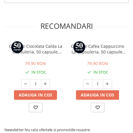
RECOMANDARI
Capsule Ciocolata Calda La
Capsule Cafea Cappuccino
Capsuleria, 50 capsule,
La Capsuleria, 50 capsule,
compatibile cu La
compatibile cu La
Capsuleria
Capsuleria
79,90 RON
79,90 RON
IN STOC
IN STOC
ADAUGA IN COS
ADAUGA IN COS
Newsletter
Nu rata ofertele si promotiile noastre