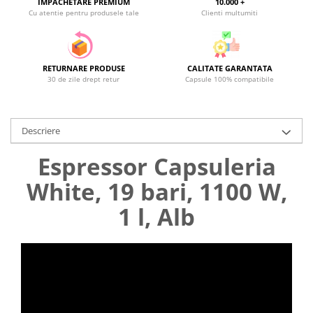
IMPACHETARE PREMIUM
10.000 +
Cu atentie pentru produsele tale
Clienti multumiti
RETURNARE PRODUSE
CALITATE GARANTATA
30 de zile drept retur
Capsule 100% compatibile
Descriere
Espressor Capsuleria
White, 19 bari, 1100 W,
1 l, Alb