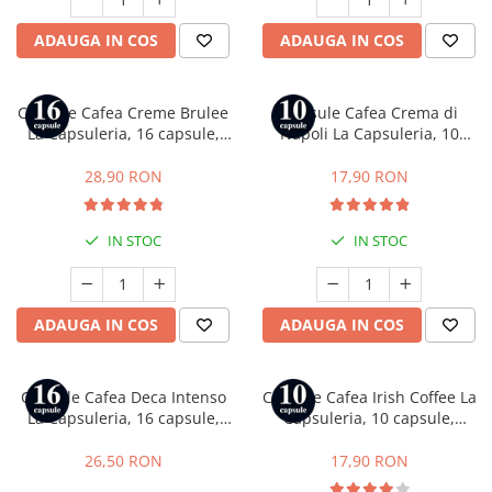
ADAUGA IN COS
ADAUGA IN COS
Capsule Cafea Creme Brulee
Capsule Cafea Crema di
La Capsuleria, 16 capsule,
Napoli La Capsuleria, 10
compatibile cu Dolce Gusto
capsule, compatibile cu
Bialetti
28,90 RON
17,90 RON
IN STOC
IN STOC
ADAUGA IN COS
ADAUGA IN COS
Capsule Cafea Deca Intenso
Capsule Cafea Irish Coffee La
La Capsuleria, 16 capsule,
Capsuleria, 10 capsule,
compatibile cu Lavazza a
compatibile cu Nespresso
Modo Mio
26,50 RON
17,90 RON