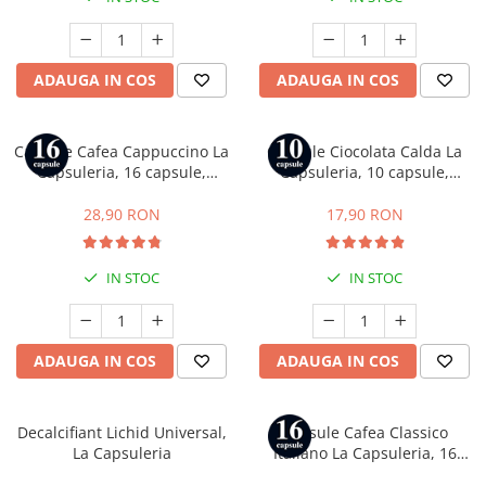
Capsule compatibile Bialetti
Capsule compatibile Beanz
Capsule compatibile Uno System
ADAUGA IN COS
ADAUGA IN COS
Capsule compatibile Caffitaly
PADURI CAFEA & MONODOZE
Paduri cafea ESE44
Capsule Cafea Cappuccino La
Capsule Ciocolata Calda La
Capsuleria, 16 capsule,
Capsuleria, 10 capsule,
CAFEA BOABE
compatibile cu Dolce Gusto
compatibile cu Nespresso
CAFEA MACINATA
28,90 RON
17,90 RON
IN STOC
IN STOC
ADAUGA IN COS
ADAUGA IN COS
Decalcifiant Lichid Universal,
Capsule Cafea Classico
La Capsuleria
Italiano La Capsuleria, 16
capsule, compatibile cu Dolce