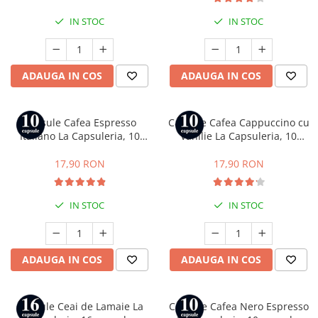
IN STOC
IN STOC
ADAUGA IN COS
ADAUGA IN COS
Capsule Cafea Espresso
Capsule Cafea Cappuccino cu
Italiano La Capsuleria, 10
Vanilie La Capsuleria, 10
capsule, compatibile cu
capsule, compatibile cu
Nespresso
Nespresso
17,90 RON
17,90 RON
IN STOC
IN STOC
ADAUGA IN COS
ADAUGA IN COS
Capsule Ceai de Lamaie La
Capsule Cafea Nero Espresso