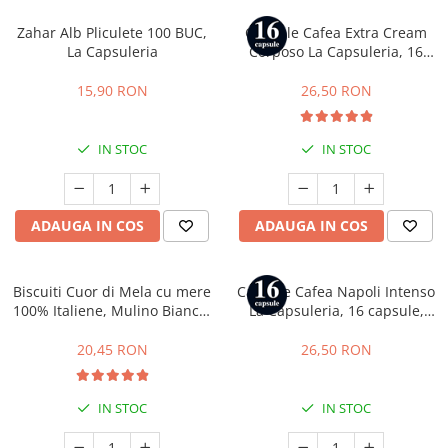
Zahar Alb Pliculete 100 BUC,
Capsule Cafea Extra Cream
La Capsuleria
Corposo La Capsuleria, 16
capsule, compatibile cu
Lavazza a Modo Mio
15,90 RON
26,50 RON
IN STOC
IN STOC
ADAUGA IN COS
ADAUGA IN COS
Biscuiti Cuor di Mela cu mere
Capsule Cafea Napoli Intenso
100% Italiene, Mulino Bianco,
La Capsuleria, 16 capsule,
300 g
compatibile cu Lavazza a
Modo Mio
20,45 RON
26,50 RON
IN STOC
IN STOC