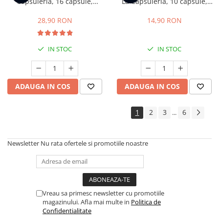
Capsuleria, 16 capsule,
La Capsuleria, 10 capsule,
compatibile cu Dolce Gusto
compatibile cu Lavazza a
Modo Mio
28,90 RON
14,90 RON
IN STOC
IN STOC
ADAUGA IN COS
ADAUGA IN COS
1
2
3
6
...
Newsletter
Nu rata ofertele si promotiile noastre
Vreau sa primesc newsletter cu promotiile
magazinului. Afla mai multe in
Politica de
Confidentialitate