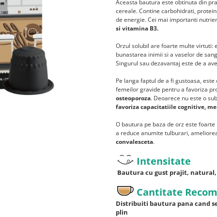
Aceasta bautura este obtinuta din praj
cereale. Contine carbohidrati, proteine
de energie. Cei mai importanti nutrien
si vitamina B3.
Orzul solubil are foarte multe virtuti:
bunastarea inimii si a vaselor de sang
Singurul sau dezavantaj este de a avea
Pe langa faptul de a fi gustoasa, este
femeilor gravide pentru a favoriza p
osteoporoza
. Deoarece nu este o sub
favoriza capacitatiile cognitive, m
O bautura pe baza de orz este foarte
a reduce anumite tulburari, ameliorea
convalesceta
.
Intensitate
Bautura cu gust prajit, natural, 
Cantitate Reco
Distribuiti bautura pana cand s
plin