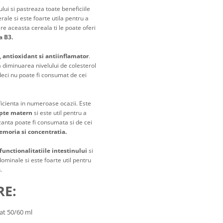
lui si pastreaza toate beneficiile
rale si este foarte utila pentru a
re aceasta cereala ti le poate oferi
a B3.
v, antioxidant si antiinflamator
.
a diminuarea nivelului de colesterol
deci nu poate fi consumat de cei
ficienta in numeroase ocazii. Este
pte matern
si este util pentru a
anta poate fi consumata si de cei
emoria si concentratia.
functionalitatiile intestinului
si
minale si este foarte util pentru
a
.
E:
at 50/60 ml