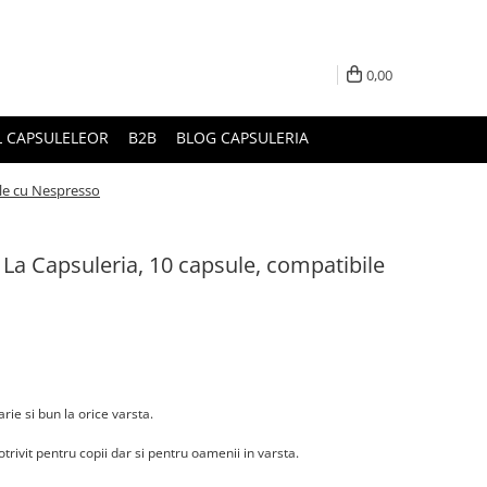
0,00
L CAPSULELEOR
B2B
BLOG CAPSULERIA
ile cu Nespresso
La Capsuleria, 10 capsule, compatibile
rie si bun la orice varsta.
trivit pentru copii dar si pentru oamenii in varsta.