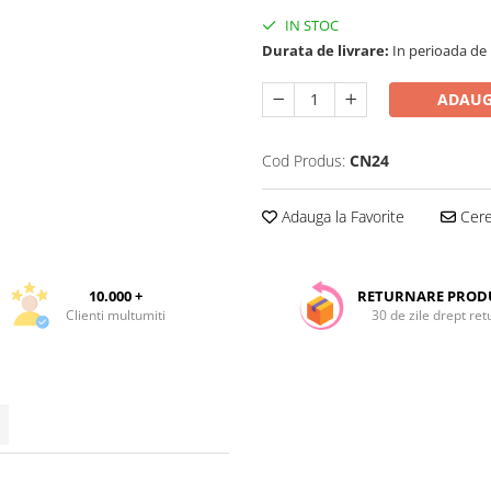
IN STOC
Durata de livrare:
In perioada de Pa
ADAUG
Cod Produs:
CN24
Adauga la Favorite
Cere 
10.000 +
RETURNARE PROD
Clienti multumiti
30 de zile drept ret