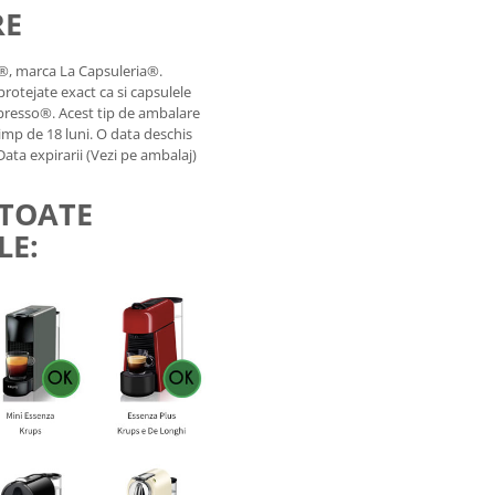
RE
, marca La Capsuleria®.
otejate exact ca si capsulele
presso®. Acest tip de ambalare
timp de 18 luni. O data deschis
ata expirarii (Vezi pe ambalaj)
 TOATE
LE: