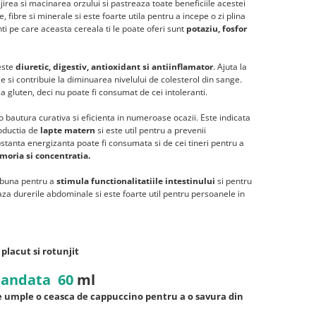
irea si macinarea orzului si pastreaza toate beneficiile acestei
, fibre si minerale si este foarte utila pentru a incepe o zi plina
ti pe care aceasta cereala ti le poate oferi sunt
potaziu, fosfor
 este
diuretic, digestiv, antioxidant si antiinflamator
. Ajuta la
e si contribuie la diminuarea nivelului de colesterol din sange.
 gluten, deci nu poate fi consumat de cei intoleranti.
 o bautura curativa si eficienta in numeroase ocazii. Este indicata
roductia de
lapte matern
si este util pentru a prevenii
stanta energizanta poate fi consumata si de cei tineri pentru a
emoria si concentratia.
 buna pentru a
stimula functionalitatiile intestinului
si pentru
za durerile abdominale si este foarte util pentru persoanele in
placut si rotunjit
mandata 60
ml
e umple o ceasca de cappuccino pentru a o savura din