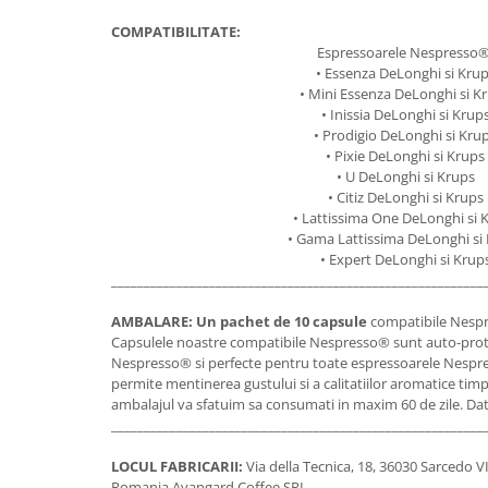
COMPATIBILITATE:
Espressoarele Nespresso®
• Essenza DeLonghi si Kru
• Mini Essenza DeLonghi si K
• Inissia DeLonghi si Krup
• Prodigio DeLonghi si Kru
• Pixie DeLonghi si Krups
• U DeLonghi si Krups
• Citiz DeLonghi si Krups
• Lattissima One DeLonghi si 
• Gama Lattissima DeLonghi si
• Expert DeLonghi si Krup
_________________________________________________________
AMBALARE:
Un pachet de 10 capsule
compatibile Nespr
Capsulele noastre compatibile Nespresso® sunt auto-protej
Nespresso® si perfecte pentru toate espressoarele Nespr
permite mentinerea gustului si a calitatiilor aromatice timp
ambalajul va sfatuim sa consumati in maxim 60 de zile. Data
_________________________________________________________
LOCUL FABRICARII:
Via della Tecnica, 18, 36030 Sarcedo VI,
Romania Avangard Coffee SRL.