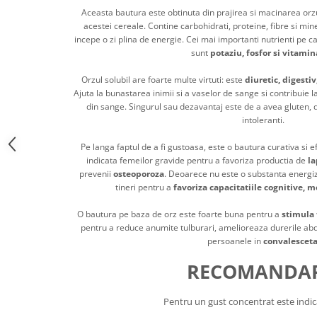
Aceasta bautura este obtinuta din prajirea si macinarea orzu
acestei cereale. Contine carbohidrati, proteine, fibre si mine
incepe o zi plina de energie. Cei mai importanti nutrienti pe ca
sunt
potaziu, fosfor si vitamin
Orzul solubil are foarte multe virtuti: este
diuretic, digesti
Ajuta la bunastarea inimii si a vaselor de sange si contribuie l
din sange. Singurul sau dezavantaj este de a avea gluten, 
intoleranti.
Pe langa faptul de a fi gustoasa, este o bautura curativa si e
indicata femeilor gravide pentru a favoriza productia de
la
prevenii
osteoporoza
. Deoarece nu este o substanta energiz
tineri pentru a
favoriza capacitatiile cognitive, m
O bautura pe baza de orz este foarte buna pentru a
stimula 
pentru a reduce anumite tulburari, amelioreaza durerile abdo
persoanele in
convalescet
RECOMANDAR
Pentru un gust concentrat este indic