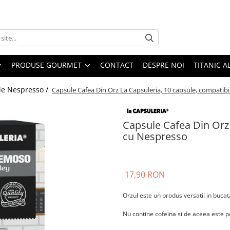
PRODUSE GOURMET
CONTACT
DESPRE NOI
TITANIC A
le Nespresso /
Capsule Cafea Din Orz La Capsuleria, 10 capsule, compatib
Capsule Cafea Din Orz 
cu Nespresso
17,90 RON
Orzul este un produs versatil in bucata
Nu contine cofeina si de aceea este po