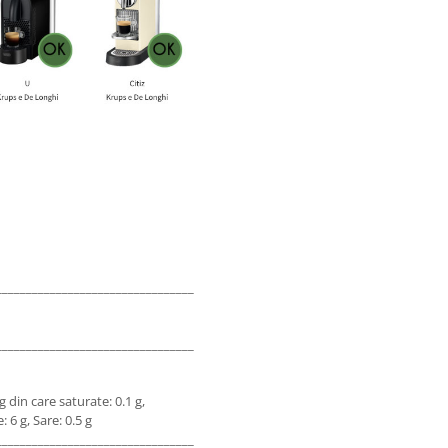
___________________________________________________________________________
___________________________________________________________________________
g din care saturate: 0.1 g,
: 6 g, Sare: 0.5 g
___________________________________________________________________________