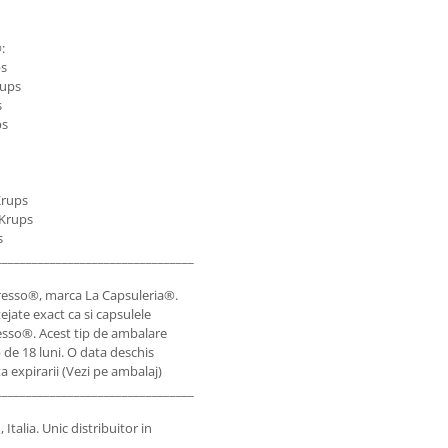
:
ps
rups
s
ps
Krups
 Krups
s
___________________________________________________________________________
esso®, marca La Capsuleria®.
ate exact ca si capsulele
esso®. Acest tip de ambalare
 de 18 luni. O data deschis
 expirarii (Vezi pe ambalaj)
___________________________________________________________________________
 Italia. Unic distribuitor in