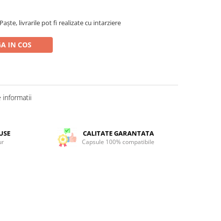
ște, livrarile pot fi realizate cu intarziere
A IN COS
informatii
USE
CALITATE GARANTATA
ur
Capsule 100% compatibile