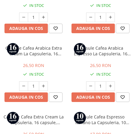
IN STOC
IN STOC
ADAUGA IN COS
ADAUGA IN COS
Capsule Cafea Arabica Extra
Capsule Cafea Arabica
Cream La Capsuleria, 16
Espresso La Capsuleria, 16
capsule, compatibile cu
capsule, compatibile cu Dolce
Lavazza a Modo Mio
Gusto
26,50 RON
26,50 RON
IN STOC
IN STOC
ADAUGA IN COS
ADAUGA IN COS
Capsule Cafea Extra Cream La
Capsule Cafea Espresso
Capsuleria, 16 capsule,
Italiano La Capsuleria, 10
compatibile cu Dolce Gusto
capsule, compatibile cu
Nespresso