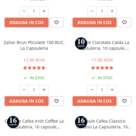
Capsule compatibile Uno System
Capsule compatibile Caffitaly
PADURI CAFEA & MONODOZE
ADAUGA IN COS
ADAUGA IN COS
Paduri cafea ESE44
CAFEA BOABE
Zahar Brun Pliculete 100 BUC,
Capsule Ciocolata Calda La
CAFEA MACINATA
La Capsuleria
Capsuleria, 10 capsule,
compatibile cu Nespresso
17,90 RON
17,90 RON
IN STOC
IN STOC
ADAUGA IN COS
ADAUGA IN COS
Capsule Cafea Irish Coffee La
Capsule Cafea Classico
Capsuleria, 16 capsule,
Italiano La Capsuleria, 16
compatibile cu Dolce Gusto
capsule, compatibile cu Dolce