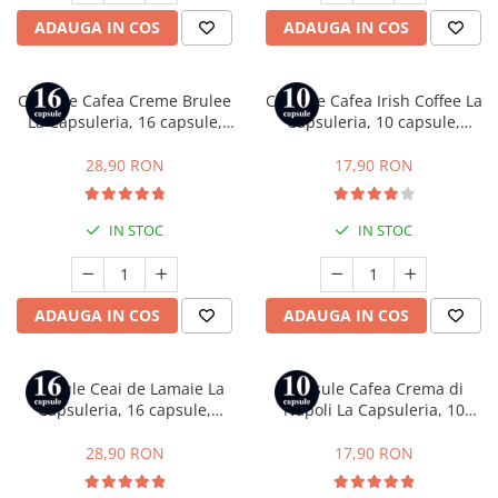
ADAUGA IN COS
ADAUGA IN COS
Capsule Cafea Creme Brulee
Capsule Cafea Irish Coffee La
La Capsuleria, 16 capsule,
Capsuleria, 10 capsule,
compatibile cu Dolce Gusto
compatibile cu Nespresso
28,90 RON
17,90 RON
IN STOC
IN STOC
ADAUGA IN COS
ADAUGA IN COS
Capsule Ceai de Lamaie La
Capsule Cafea Crema di
Capsuleria, 16 capsule,
Napoli La Capsuleria, 10
compatibile cu Dolce Gusto
capsule, compatibile cu
Bialetti
28,90 RON
17,90 RON