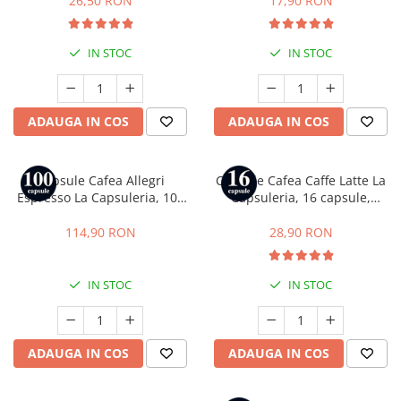
26,50 RON
17,90 RON
IN STOC
IN STOC
ADAUGA IN COS
ADAUGA IN COS
Capsule Cafea Allegri
Capsule Cafea Caffe Latte La
Espresso La Capsuleria, 100
Capsuleria, 16 capsule,
capsule, compatibile cu
compatibile cu Dolce Gusto
Nespresso
114,90 RON
28,90 RON
IN STOC
IN STOC
ADAUGA IN COS
ADAUGA IN COS