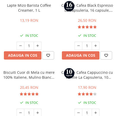
Lapte Mizo Barista Coffee
Capsule Cafea Black Espresso
Creamer, 1 L
La Capsuleria, 16 capsule,
compatibile cu Dolce Gusto
13,19 RON
26,50 RON
IN STOC
IN STOC
ADAUGA IN COS
ADAUGA IN COS
Biscuiti Cuor di Mela cu mere
Capsule Cafea Cappuccino cu
100% Italiene, Mulino Bianco,
Vanilie La Capsuleria, 10
300 g
capsule, compatibile cu
Nespresso
20,45 RON
17,90 RON
IN STOC
IN STOC