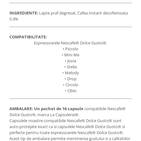
_____________________________________________________________________
INGREDIENTE:
Lapte praf degresat, Cafea instant decofeinizata
0.3%
_____________________________________________________________________
COMPATIBILITATE:
Espressoarele Nescafe® Dolce Gusto®:
• Piccolo
• Mini Me
• Jovia
• Stelia
• Melody
• Drop
• Circolo
• Oblo
_____________________________________________________________________
AMBALARE:
Un pachet de 16 capsule
compatibile Nescafe®
Dolce Gusto®, marca La Capsuleria®.
Capsulele noastre compatibile Nescafe® Dolce Gusto® sunt
auto-protejate exact ca si capsulele Nescafe® Dolce Gusto® si
perfecte pentru toate espressoarele Nescafe® Dolce Gusto®.
Acest tip de ambalare permite mentinerea gustului si a calitatiilor