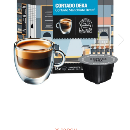
Capsule compatibile Uno System
Capsule compatibile Caffitaly
PADURI CAFEA & MONODOZE
Paduri cafea ESE44
CAFEA BOABE
CAFEA MACINATA