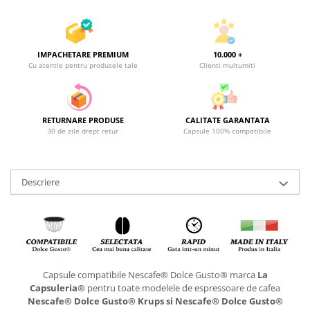
IMPACHETARE PREMIUM
10.000 +
Cu atentie pentru produsele tale
Clienti multumiti
RETURNARE PRODUSE
CALITATE GARANTATA
30 de zile drept retur
Capsule 100% compatibile
Descriere
Capsule compatibile Nescafe® Dolce Gusto® marca
La
Capsuleria®
pentru toate modelele de espressoare de cafea
Nescafe® Dolce Gusto® Krups si Nescafe® Dolce Gusto®