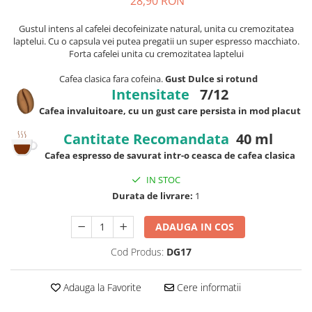
28,90 RON
Gustul intens al cafelei decofeinizate natural, unita cu cremozitatea
laptelui. Cu o capsula vei putea pregatii un super espresso macchiato.
Forta cafelei unita cu cremozitatea laptelui
Cafea clasica fara cofeina.
Gust Dulce si rotund
Intensitate
7/12
Cafea invaluitoare, cu un gust care persista in mod placut
Cantitate Recomandata
40 ml
Cafea espresso de savurat intr-o ceasca de cafea clasica
IN STOC
Durata de livrare:
1
ADAUGA IN COS
Cod Produs:
DG17
Adauga la Favorite
Cere informatii