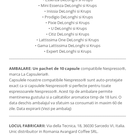
• Mini Essenza DeLonghi si Krups
• Inissia DeLonghi si Krups
• Prodigio DeLonghi si Krups
• Pixie DeLonghi si Krups
• U DeLonghi si Krups
• Citiz DeLonghi si Krups
• Lattissima One DeLonghi si Krups
• Gama Lattissima DeLonghi si Krups
• Expert DeLonghi si Krups
_____________________________________________________________________
AMBALARE:
Un pachet de 10 capsule
compatibile Nespresso®,
marca La Capsuleria®.
Capsulele noastre compatibile Nespresso® sunt auto-protejate
exact ca si capsulele Nespresso® si perfecte pentru toate
espressoarele Nespresso®. Acest tip de ambalare permite
mentinerea gustului si a calitatiilor aromatice timp de 18 luni. O
data deschis ambalajul va sfatuim sa consumati in maxim 60 de
zile. Data expirarii (Vezi pe ambalaj)
_____________________________________________________________________
LOCUL FABRICARII:
Via della Tecnica, 18, 36030 Sarcedo VI, Italia.
Unic distribuitor in Romania Avangard Coffee SRL.