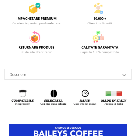
IMPACHETARE PREMIUM
10.000 +
Cu atentie pentru produsele tale
Clienti multumiti
RETURNARE PRODUSE
CALITATE GARANTATA
30 de zile drept retur
Capsule 100% compatibile
Descriere
_____