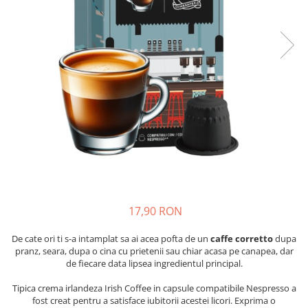
Capsule compatibile Bialetti
Capsule compatibile Beanz
Capsule compatibile Uno System
Capsule compatibile Caffitaly
PADURI CAFEA & MONODOZE
Paduri cafea ESE44
CAFEA BOABE
CAFEA MACINATA
17,90 RON
De cate ori ti s-a intamplat sa ai acea pofta de un
caffe corretto
dupa
pranz, seara, dupa o cina cu prietenii sau chiar acasa pe canapea, dar
de fiecare data lipsea ingredientul principal.
Tipica crema irlandeza Irish Coffee in capsule compatibile Nespresso a
fost creat pentru a satisface iubitorii acestei licori. Exprima o