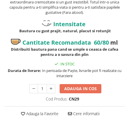
extraordinara cremozitate si un gust irezistibil. Totul intr-o unica
capsula pentru a-ti simplifica viata si pentru a-ti satisface papilele
gustative (Fara alcool).
Intensitate
Bautura cu gust prajit, natural, placut si rotunjit
Cantitate Recomandata 60/80
ml
Distribuiti bautura pana cand se umple o ceasca de cafea
pentru a o savura din plin
IN STOC
Durata de livrare:
In perioada de Paște, livrarile pot fi realizate cu
intarziere
ADAUGA IN COS
Cod Produs:
CN29
Adauga la Favorite
Cere informatii