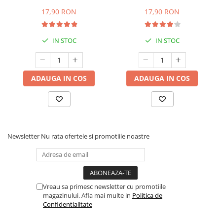
compatibile cu Nespresso
capsule, compatibile cu
Nespresso
17,90 RON
17,90 RON
IN STOC
IN STOC
ADAUGA IN COS
ADAUGA IN COS
Newsletter
Nu rata ofertele si promotiile noastre
Vreau sa primesc newsletter cu promotiile
magazinului. Afla mai multe in
Politica de
Confidentialitate