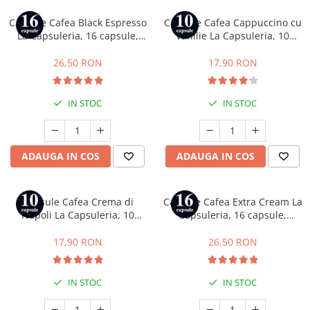
Capsule Cafea Black Espresso
Capsule Cafea Cappuccino cu
La Capsuleria, 16 capsule,
Vanilie La Capsuleria, 10
compatibile cu Dolce Gusto
capsule, compatibile cu
Nespresso
26,50 RON
17,90 RON
IN STOC
IN STOC
ADAUGA IN COS
ADAUGA IN COS
Capsule Cafea Crema di
Capsule Cafea Extra Cream La
Napoli La Capsuleria, 10
Capsuleria, 16 capsule,
capsule, compatibile cu
compatibile cu Dolce Gusto
Bialetti
17,90 RON
26,50 RON
IN STOC
IN STOC