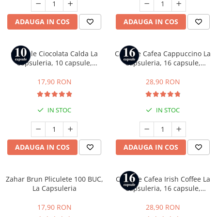
Capsule compatibile Uno System
Capsule compatibile Caffitaly
ADAUGA IN COS
ADAUGA IN COS
PADURI CAFEA & MONODOZE
Paduri cafea ESE44
Capsule Ciocolata Calda La
Capsule Cafea Cappuccino La
CAFEA BOABE
Capsuleria, 10 capsule,
Capsuleria, 16 capsule,
compatibile cu Nespresso
compatibile cu Dolce Gusto
CAFEA MACINATA
17,90 RON
28,90 RON
IN STOC
IN STOC
ADAUGA IN COS
ADAUGA IN COS
Zahar Brun Pliculete 100 BUC,
Capsule Cafea Irish Coffee La
La Capsuleria
Capsuleria, 16 capsule,
compatibile cu Dolce Gusto
17,90 RON
28,90 RON