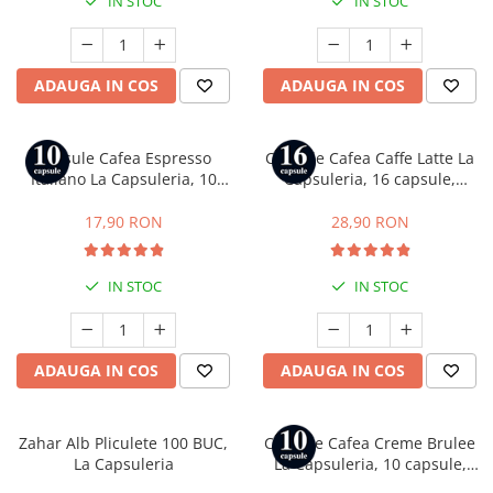
IN STOC
IN STOC
ADAUGA IN COS
ADAUGA IN COS
Capsule Cafea Espresso
Capsule Cafea Caffe Latte La
Italiano La Capsuleria, 10
Capsuleria, 16 capsule,
capsule, compatibile cu
compatibile cu Dolce Gusto
Nespresso
17,90 RON
28,90 RON
IN STOC
IN STOC
ADAUGA IN COS
ADAUGA IN COS
Zahar Alb Pliculete 100 BUC,
Capsule Cafea Creme Brulee
La Capsuleria
La Capsuleria, 10 capsule,
compatibile cu Nespresso