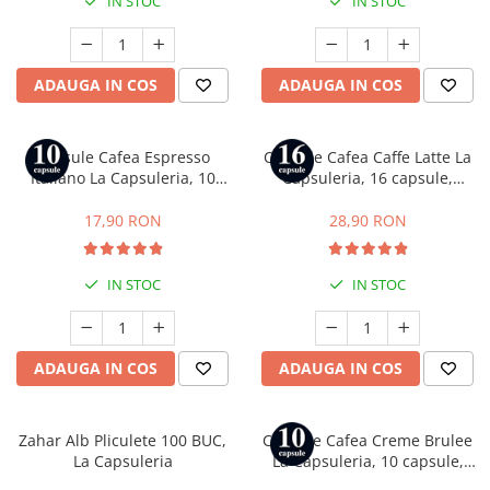
IN STOC
IN STOC
ADAUGA IN COS
ADAUGA IN COS
Capsule Cafea Espresso
Capsule Cafea Caffe Latte La
Italiano La Capsuleria, 10
Capsuleria, 16 capsule,
capsule, compatibile cu
compatibile cu Dolce Gusto
Nespresso
17,90 RON
28,90 RON
IN STOC
IN STOC
ADAUGA IN COS
ADAUGA IN COS
Zahar Alb Pliculete 100 BUC,
Capsule Cafea Creme Brulee
La Capsuleria
La Capsuleria, 10 capsule,
compatibile cu Nespresso