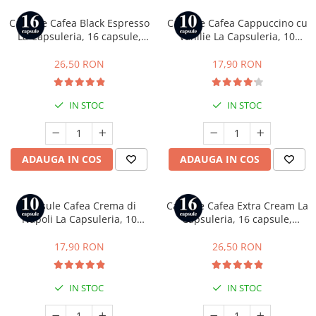
Capsule Cafea Black Espresso
Capsule Cafea Cappuccino cu
La Capsuleria, 16 capsule,
Vanilie La Capsuleria, 10
compatibile cu Dolce Gusto
capsule, compatibile cu
Nespresso
26,50 RON
17,90 RON
IN STOC
IN STOC
ADAUGA IN COS
ADAUGA IN COS
Capsule Cafea Crema di
Capsule Cafea Extra Cream La
Napoli La Capsuleria, 10
Capsuleria, 16 capsule,
capsule, compatibile cu
compatibile cu Dolce Gusto
Bialetti
17,90 RON
26,50 RON
IN STOC
IN STOC