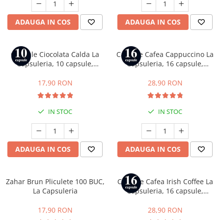
Capsule compatibile Uno System
Capsule compatibile Caffitaly
ADAUGA IN COS
ADAUGA IN COS
PADURI CAFEA & MONODOZE
Paduri cafea ESE44
Capsule Ciocolata Calda La
Capsule Cafea Cappuccino La
CAFEA BOABE
Capsuleria, 10 capsule,
Capsuleria, 16 capsule,
compatibile cu Nespresso
compatibile cu Dolce Gusto
CAFEA MACINATA
17,90 RON
28,90 RON
IN STOC
IN STOC
ADAUGA IN COS
ADAUGA IN COS
Zahar Brun Pliculete 100 BUC,
Capsule Cafea Irish Coffee La
La Capsuleria
Capsuleria, 16 capsule,
compatibile cu Dolce Gusto
17,90 RON
28,90 RON