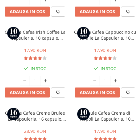
ADAUGA IN COS
ADAUGA IN COS
Capsule Cafea Irish Coffee La
Capsule Cafea Cappuccino cu
Capsuleria, 10 capsule,
Vanilie La Capsuleria, 10
compatibile cu Nespresso
capsule, compatibile cu
Nespresso
17,90 RON
17,90 RON
IN STOC
IN STOC
ADAUGA IN COS
ADAUGA IN COS
Capsule Cafea Creme Brulee
Capsule Cafea Crema di
La Capsuleria, 16 capsule,
Napoli La Capsuleria, 10
compatibile cu Dolce Gusto
capsule, compatibile cu
Bialetti
28,90 RON
17,90 RON