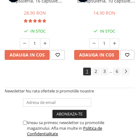
Capsuleria, 16 capsule,
La Capsuleria, 10 capsule,
compatibile cu Dolce Gusto
compatibile cu Lavazza a
Modo Mio
28,90 RON
14,90 RON
IN STOC
IN STOC
ADAUGA IN COS
ADAUGA IN COS
1
2
3
6
...
Newsletter
Nu rata ofertele si promotiile noastre
Vreau sa primesc newsletter cu promotiile
magazinului. Afla mai multe in
Politica de
Confidentialitate