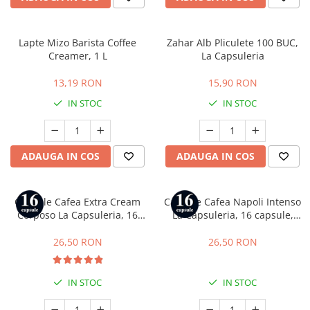
Lapte Mizo Barista Coffee
Zahar Alb Pliculete 100 BUC,
Creamer, 1 L
La Capsuleria
13,19 RON
15,90 RON
IN STOC
IN STOC
ADAUGA IN COS
ADAUGA IN COS
Capsule Cafea Extra Cream
Capsule Cafea Napoli Intenso
Corposo La Capsuleria, 16
La Capsuleria, 16 capsule,
capsule, compatibile cu
compatibile cu Lavazza a
Lavazza a Modo Mio
Modo Mio
26,50 RON
26,50 RON
IN STOC
IN STOC