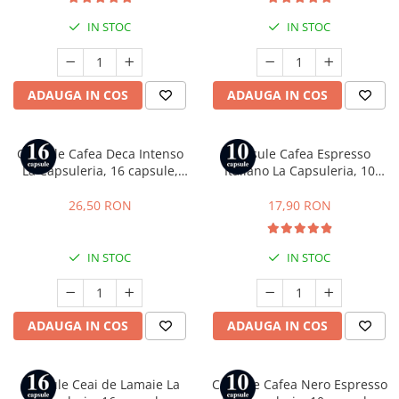
IN STOC
IN STOC
ADAUGA IN COS
ADAUGA IN COS
Capsule Cafea Deca Intenso
Capsule Cafea Espresso
La Capsuleria, 16 capsule,
Italiano La Capsuleria, 10
compatibile cu Lavazza a
capsule, compatibile cu
Modo Mio
Nespresso
26,50 RON
17,90 RON
IN STOC
IN STOC
ADAUGA IN COS
ADAUGA IN COS
Capsule Ceai de Lamaie La
Capsule Cafea Nero Espresso