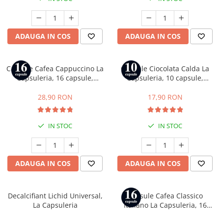
Capsule compatibile Bialetti
Capsule compatibile Beanz
Capsule compatibile Uno System
ADAUGA IN COS
ADAUGA IN COS
Capsule compatibile Caffitaly
PADURI CAFEA & MONODOZE
Paduri cafea ESE44
Capsule Cafea Cappuccino La
Capsule Ciocolata Calda La
Capsuleria, 16 capsule,
Capsuleria, 10 capsule,
CAFEA BOABE
compatibile cu Dolce Gusto
compatibile cu Nespresso
CAFEA MACINATA
28,90 RON
17,90 RON
IN STOC
IN STOC
ADAUGA IN COS
ADAUGA IN COS
Decalcifiant Lichid Universal,
Capsule Cafea Classico
La Capsuleria
Italiano La Capsuleria, 16
capsule, compatibile cu Dolce