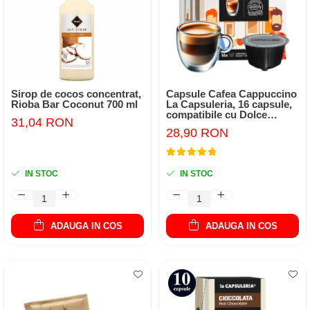
Capsule compatibile Uno System
Capsule compatibile Caffitaly
PADURI CAFEA & MONODOZE
Paduri cafea ESE44
CAFEA BOABE
Sirop de cocos concentrat,
Capsule Cafea Cappuccino
Rioba Bar Coconut 700 ml
La Capsuleria, 16 capsule,
CAFEA MACINATA
compatibile cu Dolce
31,04 RON
Gusto
28,90 RON
IN STOC
IN STOC
ADAUGA IN COS
ADAUGA IN COS