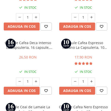
IN STOC
IN STOC
ADAUGA IN COS
ADAUGA IN COS
Capsule Cafea Deca Intenso
Capsule Cafea Espresso
La Capsuleria, 16 capsule,
Italiano La Capsuleria, 10
compatibile cu Lavazza a
capsule, compatibile cu
Modo Mio
Nespresso
26,50 RON
17,90 RON
IN STOC
IN STOC
ADAUGA IN COS
ADAUGA IN COS
Capsule Ceai de Lamaie La
Capsule Cafea Nero Espresso