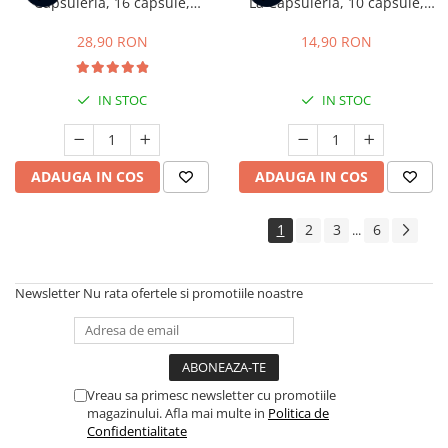
Capsuleria, 16 capsule,
La Capsuleria, 10 capsule,
compatibile cu Dolce Gusto
compatibile cu Lavazza a
Modo Mio
28,90 RON
14,90 RON
IN STOC
IN STOC
ADAUGA IN COS
ADAUGA IN COS
1
2
3
6
...
Newsletter
Nu rata ofertele si promotiile noastre
Vreau sa primesc newsletter cu promotiile
magazinului. Afla mai multe in
Politica de
Confidentialitate