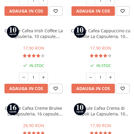
ADAUGA IN COS
ADAUGA IN COS
Capsule Cafea Irish Coffee La
Capsule Cafea Cappuccino cu
Capsuleria, 10 capsule,
Vanilie La Capsuleria, 10
compatibile cu Nespresso
capsule, compatibile cu
Nespresso
17,90 RON
17,90 RON
IN STOC
IN STOC
ADAUGA IN COS
ADAUGA IN COS
Capsule Cafea Creme Brulee
Capsule Cafea Crema di
La Capsuleria, 16 capsule,
Napoli La Capsuleria, 10
compatibile cu Dolce Gusto
capsule, compatibile cu
Bialetti
28,90 RON
17,90 RON