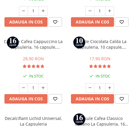
Capsule compatibile Bialetti
Capsule compatibile Beanz
Capsule compatibile Uno System
ADAUGA IN COS
ADAUGA IN COS
Capsule compatibile Caffitaly
PADURI CAFEA & MONODOZE
Paduri cafea ESE44
Capsule Cafea Cappuccino La
Capsule Ciocolata Calda La
Capsuleria, 16 capsule,
Capsuleria, 10 capsule,
CAFEA BOABE
compatibile cu Dolce Gusto
compatibile cu Nespresso
CAFEA MACINATA
28,90 RON
17,90 RON
IN STOC
IN STOC
ADAUGA IN COS
ADAUGA IN COS
Decalcifiant Lichid Universal,
Capsule Cafea Classico
La Capsuleria
Italiano La Capsuleria, 16
capsule, compatibile cu Dolce