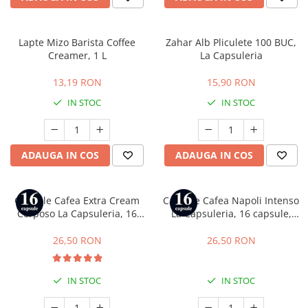
Lapte Mizo Barista Coffee
Zahar Alb Pliculete 100 BUC,
Creamer, 1 L
La Capsuleria
13,19 RON
15,90 RON
IN STOC
IN STOC
ADAUGA IN COS
ADAUGA IN COS
Capsule Cafea Extra Cream
Capsule Cafea Napoli Intenso
Corposo La Capsuleria, 16
La Capsuleria, 16 capsule,
capsule, compatibile cu
compatibile cu Lavazza a
Lavazza a Modo Mio
Modo Mio
26,50 RON
26,50 RON
IN STOC
IN STOC