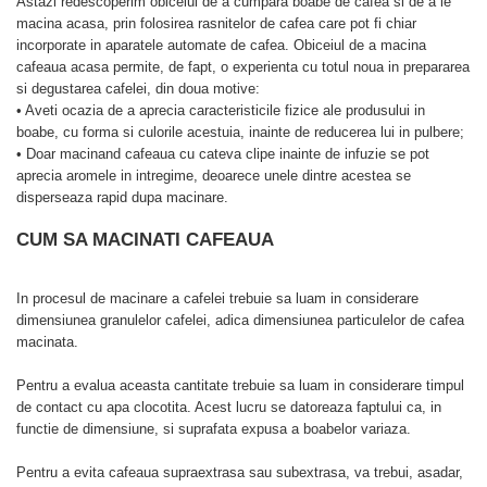
Astazi redescoperim obiceiul de a cumpara boabe de cafea si de a le
macina acasa, prin folosirea rasnitelor de cafea care pot fi chiar
incorporate in aparatele automate de cafea. Obiceiul de a macina
cafeaua acasa permite, de fapt, o experienta cu totul noua in prepararea
si degustarea cafelei, din doua motive:
• Aveti ocazia de a aprecia caracteristicile fizice ale produsului in
boabe, cu forma si culorile acestuia, inainte de reducerea lui in pulbere;
• Doar macinand cafeaua cu cateva clipe inainte de infuzie se pot
aprecia aromele in intregime, deoarece unele dintre acestea se
disperseaza rapid dupa macinare.
CUM SA MACINATI CAFEAUA
In procesul de macinare a cafelei trebuie sa luam in considerare
dimensiunea granulelor cafelei, adica dimensiunea particulelor de cafea
macinata.
Pentru a evalua aceasta cantitate trebuie sa luam in considerare timpul
de contact cu apa clocotita. Acest lucru se datoreaza faptului ca, in
functie de dimensiune, si suprafata expusa a boabelor variaza.
Pentru a evita cafeaua supraextrasa sau subextrasa, va trebui, asadar,