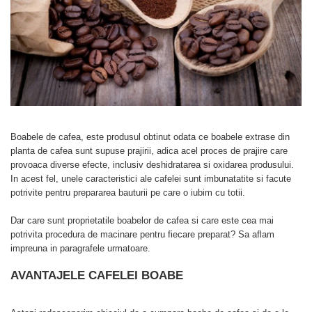
Capsule compatibile Bialetti
Capsule compatibile Beanz
Capsule compatibile Uno System
Capsule compatibile Caffitaly
PADURI CAFEA & MONODOZE
Paduri cafea ESE44
CAFEA BOABE
CAFEA MACINATA
Boabele de cafea, este produsul obtinut odata ce boabele extrase din
planta de cafea sunt supuse prajirii, adica acel proces de prajire care
provoaca diverse efecte, inclusiv deshidratarea si oxidarea produsului.
In acest fel, unele caracteristici ale cafelei sunt imbunatatite si facute
potrivite pentru prepararea bauturii pe care o iubim cu totii.
Dar care sunt proprietatile boabelor de cafea si care este cea mai
potrivita procedura de macinare pentru fiecare preparat? Sa aflam
impreuna in paragrafele urmatoare.
AVANTAJELE CAFELEI BOABE