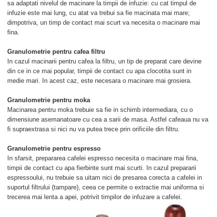
sa adaptati nivelul de macinare la timpii de infuzie: cu cat timpul de
infuzie este mai lung, cu atat va trebui sa fie macinata mai mare;
dimpotriva, un timp de contact mai scurt va necesita o macinare mai
fina.
Granulometrie pentru cafea filtru
In cazul macinarii pentru cafea la filtru, un tip de preparat care devine
din ce in ce mai popular, timpii de contact cu apa clocotita sunt in
medie mari. In acest caz, este necesara o macinare mai grosiera.
Granulometrie pentru moka
Macinarea pentru moka trebuie sa fie in schimb intermediara, cu o
dimensiune asemanatoare cu cea a sarii de masa. Astfel cafeaua nu va
fi supraextrasa si nici nu va putea trece prin orificiile din filtru.
Granulometrie
pentru espresso
In sfarsit, prepararea cafelei espresso necesita o macinare mai fina,
timpii de contact cu apa fierbinte sunt mai scurti. In cazul prepararii
espressoului, nu trebuie sa uitam nici de presarea corecta a cafelei in
suportul filtrului (tampare), ceea ce permite o extractie mai uniforma si
trecerea mai lenta a apei, potrivit timpilor de infuzare a cafelei.