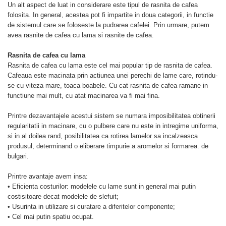
Un alt aspect de luat in considerare este tipul de rasnita de cafea
folosita. In general, acestea pot fi impartite in doua categorii, in functie
de sistemul care se foloseste la pudrarea cafelei. Prin urmare, putem
avea rasnite de cafea cu lama si rasnite de cafea.
Rasnita de cafea cu lama
Rasnita de cafea cu lama este cel mai popular tip de rasnita de cafea.
Cafeaua este macinata prin actiunea unei perechi de lame care, rotindu-
se cu viteza mare, toaca boabele. Cu cat rasnita de cafea ramane in
functiune mai mult, cu atat macinarea va fi mai fina.
Printre dezavantajele acestui sistem se numara imposibilitatea obtinerii
regularitatii in macinare, cu o pulbere care nu este in intregime uniforma,
si in al doilea rand, posibilitatea ca rotirea lamelor sa incalzeasca
produsul, determinand o eliberare timpurie a aromelor si formarea. de
bulgari.
Printre avantaje avem insa:
• Eficienta costurilor: modelele cu lame sunt in general mai putin
costisitoare decat modelele de slefuit;
• Usurinta in utilizare si curatare a diferitelor componente;
• Cel mai putin spatiu ocupat.