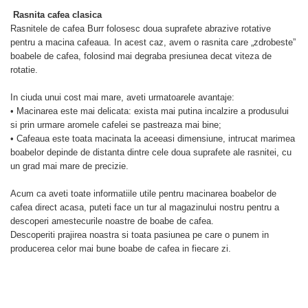
Rasnita cafea clasica
Rasnitele de cafea Burr folosesc doua suprafete abrazive rotative
pentru a macina cafeaua. In acest caz, avem o rasnita care „zdrobeste”
boabele de cafea, folosind mai degraba presiunea decat viteza de
rotatie.
In ciuda unui cost mai mare, aveti urmatoarele avantaje:
• Macinarea este mai delicata: exista mai putina incalzire a produsului
si prin urmare aromele cafelei se pastreaza mai bine;
• Cafeaua este toata macinata la aceeasi dimensiune, intrucat marimea
boabelor depinde de distanta dintre cele doua suprafete ale rasnitei, cu
un grad mai mare de precizie.
Acum ca aveti toate informatiile utile pentru macinarea boabelor de
cafea direct acasa, puteti face un tur al magazinului nostru pentru a
descoperi amestecurile noastre de boabe de cafea.
Descoperiti prajirea noastra si toata pasiunea pe care o punem in
producerea celor mai bune boabe de cafea in fiecare zi.