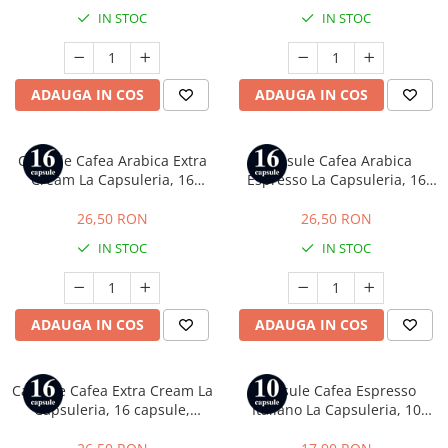
IN STOC
IN STOC
ADAUGA IN COS
ADAUGA IN COS
Capsule Cafea Arabica Extra
Capsule Cafea Arabica
Cream La Capsuleria, 16
Espresso La Capsuleria, 16
capsule, compatibile cu
capsule, compatibile cu Dolce
Lavazza a Modo Mio
Gusto
26,50 RON
26,50 RON
IN STOC
IN STOC
ADAUGA IN COS
ADAUGA IN COS
Capsule Cafea Extra Cream La
Capsule Cafea Espresso
Capsuleria, 16 capsule,
Italiano La Capsuleria, 10
compatibile cu Dolce Gusto
capsule, compatibile cu
Nespresso