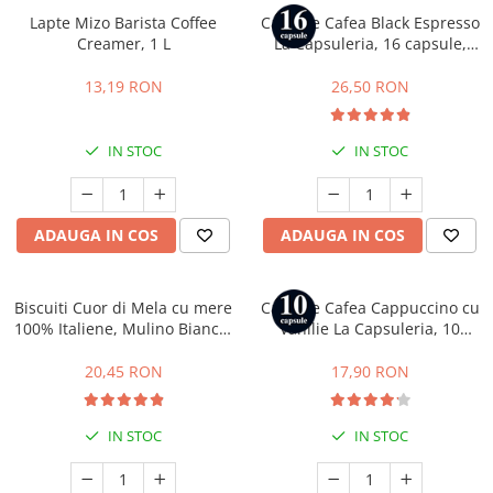
Lapte Mizo Barista Coffee
Capsule Cafea Black Espresso
Creamer, 1 L
La Capsuleria, 16 capsule,
compatibile cu Dolce Gusto
13,19 RON
26,50 RON
IN STOC
IN STOC
ADAUGA IN COS
ADAUGA IN COS
Biscuiti Cuor di Mela cu mere
Capsule Cafea Cappuccino cu
100% Italiene, Mulino Bianco,
Vanilie La Capsuleria, 10
300 g
capsule, compatibile cu
Nespresso
20,45 RON
17,90 RON
IN STOC
IN STOC