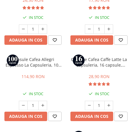
26,50 RON
17,90 RON
IN STOC
IN STOC
ADAUGA IN COS
ADAUGA IN COS
Capsule Cafea Allegri
Capsule Cafea Caffe Latte La
Espresso La Capsuleria, 100
Capsuleria, 16 capsule,
capsule, compatibile cu
compatibile cu Dolce Gusto
Nespresso
114,90 RON
28,90 RON
IN STOC
IN STOC
ADAUGA IN COS
ADAUGA IN COS