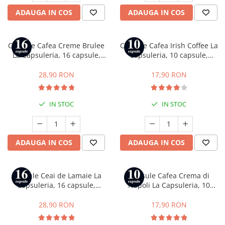
ADAUGA IN COS
ADAUGA IN COS
Capsule Cafea Creme Brulee
Capsule Cafea Irish Coffee La
La Capsuleria, 16 capsule,
Capsuleria, 10 capsule,
compatibile cu Dolce Gusto
compatibile cu Nespresso
28,90 RON
17,90 RON
IN STOC
IN STOC
ADAUGA IN COS
ADAUGA IN COS
Capsule Ceai de Lamaie La
Capsule Cafea Crema di
Capsuleria, 16 capsule,
Napoli La Capsuleria, 10
compatibile cu Dolce Gusto
capsule, compatibile cu
Bialetti
28,90 RON
17,90 RON