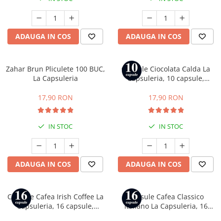
Capsule compatibile Uno System
Capsule compatibile Caffitaly
PADURI CAFEA & MONODOZE
ADAUGA IN COS
ADAUGA IN COS
Paduri cafea ESE44
CAFEA BOABE
Zahar Brun Pliculete 100 BUC,
Capsule Ciocolata Calda La
CAFEA MACINATA
La Capsuleria
Capsuleria, 10 capsule,
compatibile cu Nespresso
17,90 RON
17,90 RON
IN STOC
IN STOC
ADAUGA IN COS
ADAUGA IN COS
Capsule Cafea Irish Coffee La
Capsule Cafea Classico
Capsuleria, 16 capsule,
Italiano La Capsuleria, 16
compatibile cu Dolce Gusto
capsule, compatibile cu Dolce