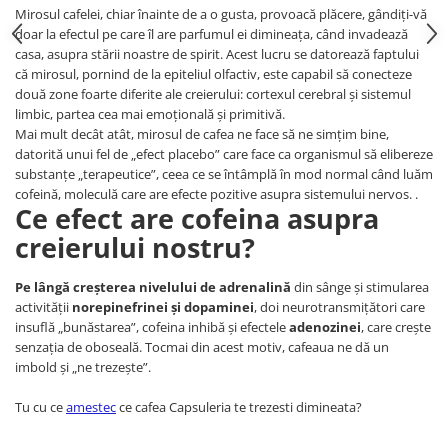
Mirosul cafelei, chiar înainte de a o gusta, provoacă plăcere, gândiți-vă
doar la efectul pe care îl are parfumul ei dimineața, când invadează
casa, asupra stării noastre de spirit. Acest lucru se datorează faptului
că mirosul, pornind de la epiteliul olfactiv, este capabil să conecteze
două zone foarte diferite ale creierului: cortexul cerebral și sistemul
limbic, partea cea mai emoțională și primitivă.
Mai mult decât atât, mirosul de cafea ne face să ne simțim bine,
datorită unui fel de „efect placebo” care face ca organismul să elibereze
substanțe „terapeutice”, ceea ce se întâmplă în mod normal când luăm
cofeină, moleculă care are efecte pozitive asupra sistemului nervos. .
Ce efect are cofeina asupra
creierului nostru?
Pe lângă creșterea nivelului de adrenalină
din sânge și stimularea
activității
norepinefrinei și dopaminei
, doi neurotransmițători care
insuflă „bunăstarea”, cofeina inhibă și efectele
adenozinei
, care crește
senzația de oboseală. Tocmai din acest motiv, cafeaua ne dă un
imbold și „ne trezește”.
Tu cu ce
amestec
ce cafea Capsuleria te trezesti dimineata?