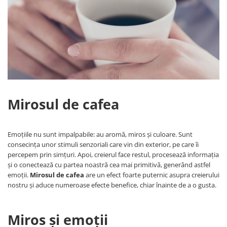
Capsule compatibile Uno System
Capsule compatibile Caffitaly
PADURI CAFEA & MONODOZE
Paduri cafea ESE44
CAFEA BOABE
CAFEA MACINATA
Mirosul de cafea
Emoțiile nu sunt impalpabile: au aromă, miros și culoare. Sunt
consecința unor stimuli senzoriali care vin din exterior, pe care îi
percepem prin simțuri. Apoi, creierul face restul, procesează informația
și o conectează cu partea noastră cea mai primitivă, generând astfel
emoții.
Mirosul de cafea
are un efect foarte puternic asupra creierului
nostru și aduce numeroase efecte benefice, chiar înainte de a o gusta.
Miros și emoții