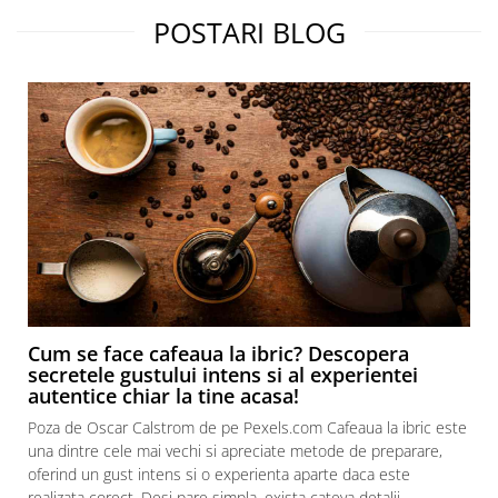
POSTARI BLOG
Cum se face cafeaua la ibric? Descopera
secretele gustului intens si al experientei
autentice chiar la tine acasa!
Poza de Oscar Calstrom de pe Pexels.com Cafeaua la ibric este
una dintre cele mai vechi si apreciate metode de preparare,
oferind un gust intens si o experienta aparte daca este
realizata corect. Desi pare simpla, exista cateva detalii