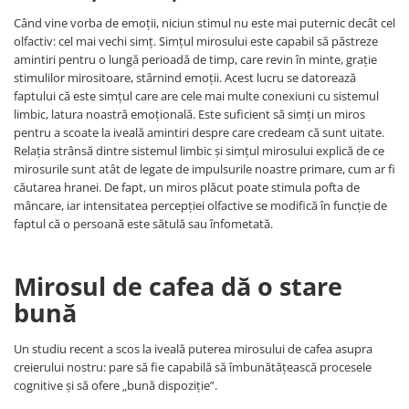
Când vine vorba de emoții, niciun stimul nu este mai puternic decât cel
olfactiv: cel mai vechi simț. Simțul mirosului este capabil să păstreze
amintiri pentru o lungă perioadă de timp, care revin în minte, grație
stimulilor mirositoare, stârnind emoții. Acest lucru se datorează
faptului că este simțul care are cele mai multe conexiuni cu sistemul
limbic, latura noastră emoțională. Este suficient să simți un miros
pentru a scoate la iveală amintiri despre care credeam că sunt uitate.
Relația strânsă dintre sistemul limbic și simțul mirosului explică de ce
mirosurile sunt atât de legate de impulsurile noastre primare, cum ar fi
căutarea hranei. De fapt, un miros plăcut poate stimula pofta de
mâncare, iar intensitatea percepției olfactive se modifică în funcție de
faptul că o persoană este sătulă sau înfometată.
Mirosul de cafea dă o stare
bună
Un studiu recent a scos la iveală puterea mirosului de cafea asupra
creierului nostru: pare să fie capabilă să îmbunătățească procesele
cognitive și să ofere „bună dispoziție”.